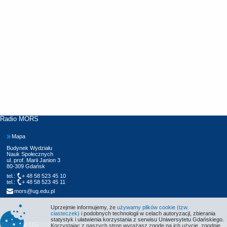
Radio MORS
Mapa
Budynek Wydziału
Nauk Społecznych
ul. prof. Marii Janion 3
80-309 Gdańsk
tel.:
+ 48 58 523 45 10
tel.:
+ 48 58 523 45 11
mors@ug.edu.pl
Uprzejmie informujemy, że
używamy plików cookie (tzw.
ciasteczek)
i podobnych technologii w celach autoryzacji, zbierania
statystyk i ułatwienia korzystania z serwisu Uniwersytetu Gdańskiego.
Wydziały UG
Korzystając z naszych stron wyrażasz zgodę na ich użycie, zgodnie