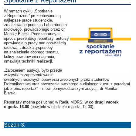
Spotkanie z Reportażem
W ramach cyklu „Spotkanie
z Reportażem” prezentowane są
najlepsze prace studenckie,
zrealizowane podczas Laboratorium
radiowego, prowadzonego przez dr
Monikę Białek. Podczas audycji,
oprócz prezentacji reportaży, autorzy
opowiadają o pracy nad opowieścią
radiową, zdradzają sposoby
na znalezienie dobrego tematu,
kulisy powstawania nagrania,
omawiają techniki realizacji.
„Założeniem audycji, było przede
wszystkim zaprezentowanie
świetnych radiowych opowieści zrobionych przez studentów
Dziennikarstwa oraz stworzenie swoistego audialnego kursu z poradami
jak zrobić reportaż” – mówi pomysłodawczyni audycji, dr Monika
Białek.
Reportaży można posłuchać w Radiu MORS,
w co drugi wtorek
o godz. 16.00
(powtórki w niedziele o godz. 12.00).
Sezon 3: