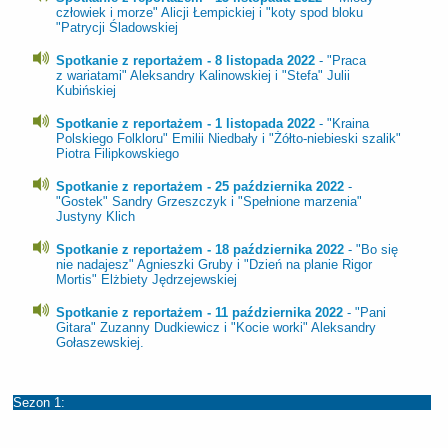
człowiek i morze" Alicji Łempickiej i "koty spod bloku
"Patrycji Śladowskiej
Spotkanie z reportażem - 8 listopada 2022
- "Praca
z wariatami" Aleksandry Kalinowskiej i "Stefa" Julii
Kubińskiej
Spotkanie z reportażem - 1 listopada 2022
- "Kraina
Polskiego Folkloru" Emilii Niedbały i "Żółto-niebieski szalik"
Piotra Filipkowskiego
Spotkanie z reportażem - 25 października 2022
-
"Gostek" Sandry Grzeszczyk i "Spełnione marzenia"
Justyny Klich
Spotkanie z reportażem - 18 października 2022
- "Bo się
nie nadajesz" Agnieszki Gruby i "Dzień na planie Rigor
Mortis" Elżbiety Jędrzejewskiej
Spotkanie z reportażem - 11 października 2022
- "Pani
Gitara" Zuzanny Dudkiewicz i "Kocie worki" Aleksandry
Gołaszewskiej.
Sezon 1: