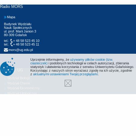
Radio MORS
Mapa
Budynek Wydziału
Nauk Społecznych
ul. prof. Marii Janion 3
80-309 Gdańsk
tel.:
+ 48 58 523 45 10
tel.:
+ 48 58 523 45 11
mors@ug.edu.pl
Uprzejmie informujemy, że
używamy plików cookie (tzw.
ciasteczek)
i podobnych technologii w celach autoryzacji, zbierania
statystyk i ułatwienia korzystania z serwisu Uniwersytetu Gdańskiego.
Wydziały UG
Korzystając z naszych stron wyrażasz zgodę na ich użycie, zgodnie
z
aktualnymi ustawieniami Twojej przeglądarki
.
Wydział Biologii
Wydział Chemii
Wydział Ekonomiczny
Wydział Filologiczny
Wydział Historyczny
Wydział Matematyki, Fizyki i Informatyki
Wydział Nauk Społecznych
Wydział Oceanografii i Geografii
Wydział Prawa i Administracji
Wydział Zarządzania
Międzyuczelniany Wydział Biotechnologii
Biblioteka UG