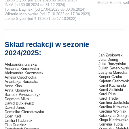
Jakub Stybor (od 1.01.2025 do 30.09.2025)
Michał Mieczkowsk
INKA (od 30.06.2024 do 31.12.2024)
Tomasz Bagiński (od 17.04.2023 do 30.06.2024)
Wiktoria Markowska (od 17.10.2022 do 17.04.2023)
Jakub Stybor (od 4.11.2021 do 17.10.2022)
Skład redakcji w sezonie
2024/2025:
Jan Zyskowski
Julia Doring
Julia Raczyńska
Aleksandra Garska
Julian Świerkowsk
Adrianna Kordowska
Justyna Marecka
Aleksandra Kaczmarek
Kacper Czuba
Amelia Osochocka
Kajetan Grabowsk
Anastazja Baradaka
Kamil Kucharski
Anna Klas
Kamil Zieliński
Anna Klonowska
Karol Pius
Bartosz Piwowarczyk
Karol Treder
Dagmara Mika
Karolina Jaskulsk
Dawid Butkiewicz
Karolina Kitowska
Dawid Jaros
Karolina Wolniak
Dominika Giernatowska
Katarzyna Georgi
Eden Król
Kinga Kiedrowska
Emilia Hładuniuk
Kornelia Tupta
Filip Dudzicz
Krzysztof Metelsk