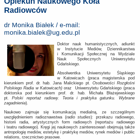
Opiekun Naukowego Koła
Radiowców
dr Monika Białek / e-mail:
monika.bialek@ug.edu.pl
Doktor nauk humanistycznych, adiunkt
w Instytucie Mediów, Dziennikarstwa
i Komunikacji Społecznej na Wydziale
Nauk Społecznych Uniwersytetu
Gdańskiego.
Absolwentka Uniwersytetu Śląskiego
w Katowicach (praca magisterska pod
kierunkiem prof. dr. hab. Jana Malickiego pt.
Osobowości Rozgłośni
Polskiego Radia w Katowicach)
oraz Uniwersytetu Gdańskiego (praca
doktorska pod kierunkiem prof. dr. hab. Michała Błażejewskiego
pt.
Polski reportaż radiowy. Teoria i praktyka gatunku. Wybrane
zagadnienia
).
Naukowo zajmuje się komunikacją medialną, ze szczególnym
uwzględnieniem radioznawstwa (
radio studies
): przekazu radiowego,
historii radia, artystycznych form radiowych (reportażu radiowego
i teatru radiowego). Kręgi jej naukowych zainteresowań obejmują także
antropologię mediów, estetykę i praktykę mediów, rynek mediów i public
relations, rzecznictwo prasowe.