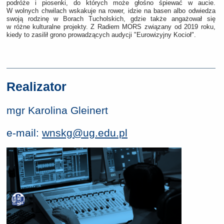
podróże i piosenki, do których może głośno śpiewać w aucie.
W wolnych chwilach wskakuje na rower, idzie na basen albo odwiedza
swoją rodzinę w Borach Tucholskich, gdzie także angażował się
w różne kulturalne projekty. Z Radiem MORS związany od 2019 roku,
kiedy to zasilił grono prowadzących audycji "Eurowizyjny Kocioł".
Realizator
mgr Karolina Gleinert
e-mail:
wnskg@ug.edu.pl