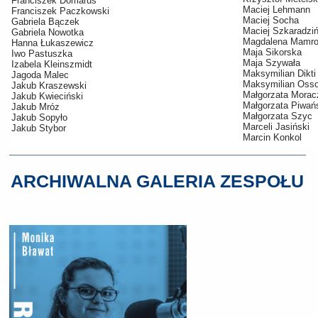
Franciszek Domarus
Maciej Lehmann
Franciszek Paczkowski
Maciej Socha
Gabriela Bączek
Maciej Szkaradziń
Gabriela Nowotka
Magdalena Mamro
Hanna Łukaszewicz
Maja Sikorska
Iwo Pastuszka
Maja Szywała
Izabela Kleinszmidt
Maksymilian Dikti
Jagoda Malec
Maksymilian Oss
Jakub Kraszewski
Małgorzata Mora
Jakub Kwieciński
Małgorzata Piwań
Jakub Mróz
Małgorzata Szyc
Jakub Sopyło
Marceli Jasiński
Jakub Stybor
Marcin Konkol
ARCHIWALNA GALERIA ZESPOŁU