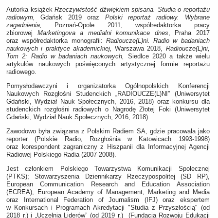
Autorka książek
Rzeczywistość dźwiękiem spisana. Studia o reportażu
radiowym,
Gdańsk 2019 oraz
Polski reportaż radiowy. Wybrane
zagadnienia,
Poznań-Opole 2011, współredaktorka pracy
zbiorowej
Marketingova a medialni komunikace dnes
, Praha 2017
oraz współredaktorka monografii:
Radioucze(L)ni. Radio w badaniach
naukowych i praktyce akademickiej,
Warszawa 2018,
Radioucze(L)ni,
Tom 2: Radio w badaniach naukowych,
Siedlce 2020 a także wielu
artykułów naukowych poświęconych artystycznej formie reportażu
radiowego.
Pomysłodawczyni i organizatorka Ogólnopolskich Konferencji
Naukowych Rozgłośni Studenckich „RADIOUCZE(L)NI” (Uniwersytet
Gdański, Wydział Nauk Społecznych, 2016, 2018) oraz konkursu dla
studenckich rozgłośni radiowych o Nagrodę Złotej Foki (Uniwersytet
Gdański, Wydział Nauk Społecznych, 2016, 2018).
Zawodowo była związana z Polskim Radiem SA, gdzie pracowała jako
reporter (Polskie Radio, Rozgłośnia w Katowicach 1993-1998)
oraz korespondent zagraniczny z Hiszpanii dla Informacyjnej Agencji
Radiowej Polskiego Radia (2007-2008).
Jest członkiem Polskiego Towarzystwa Komunikacji Społecznej
(PTKS); Stowarzyszenia Dziennikarzy Rzeczypospolitej (SD RP),
European Communication Research and Education Association
(ECREA), European Academy of Management, Marketing and Media
oraz International Federation of Journalism (IFJ) oraz ekspertem
w Konkursach i Programach Akredytacji "Studia z Przyszłością" (od
2018 r.) i „Uczelnia Liderów” (od 2019 r.) (Fundacja Rozwoju Edukacji