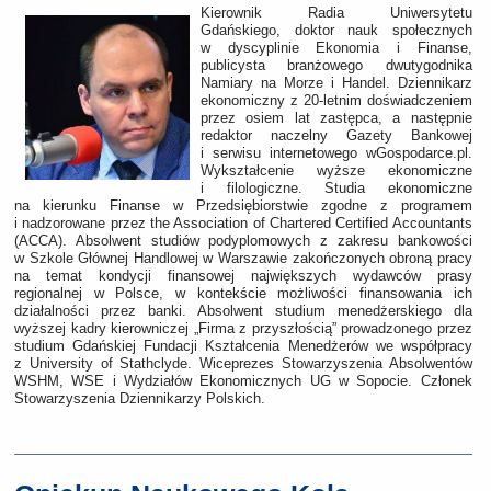
Kierownik Radia Uniwersytetu
Gdańskiego, doktor nauk społecznych
w dyscyplinie Ekonomia i Finanse,
publicysta branżowego dwutygodnika
Namiary na Morze i Handel. Dziennikarz
ekonomiczny z 20-letnim doświadczeniem
przez osiem lat zastępca, a następnie
redaktor naczelny Gazety Bankowej
i serwisu internetowego wGospodarce.pl.
Wykształcenie wyższe ekonomiczne
i filologiczne. Studia ekonomiczne
na kierunku Finanse w Przedsiębiorstwie zgodne z programem
i nadzorowane przez the Association of Chartered Certified Accountants
(ACCA). Absolwent studiów podyplomowych z zakresu bankowości
w Szkole Głównej Handlowej w Warszawie zakończonych obroną pracy
na temat kondycji finansowej największych wydawców prasy
regionalnej w Polsce, w kontekście możliwości finansowania ich
działalności przez banki. Absolwent studium menedżerskiego dla
wyższej kadry kierowniczej „Firma z przyszłością” prowadzonego przez
studium Gdańskiej Fundacji Kształcenia Menedżerów we współpracy
z University of Stathclyde. Wiceprezes Stowarzyszenia Absolwentów
WSHM, WSE i Wydziałów Ekonomicznych UG w Sopocie. Członek
Stowarzyszenia Dziennikarzy Polskich.