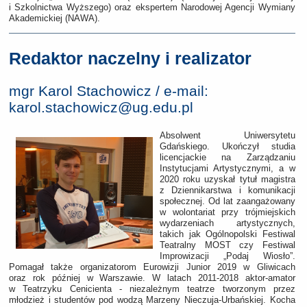
i Szkolnictwa Wyższego) oraz ekspertem Narodowej Agencji Wymiany
Akademickiej (NAWA).
Redaktor naczelny i realizator
mgr Karol Stachowicz /
e-mail:
karol.stachowicz
@ug.edu.pl
Absolwent Uniwersytetu
Gdańskiego. Ukończył studia
licencjackie na Zarządzaniu
Instytucjami Artystycznymi, a w
2020 roku uzyskał tytuł magistra
z Dziennikarstwa i komunikacji
społecznej. Od lat zaangażowany
w
wolontariat przy trójmiejskich
wydarzeniach artystycznych,
takich jak Ogólnopolski Festiwal
Teatralny MOST czy Festiwal
Improwizacji „Podaj Wiosło”.
Pomagał także organizatorom Eurowizji Junior 2019 w
Gliwicach
oraz rok później w Warszawie. W latach 2011-2018 aktor-amator
w Teatrzyku Cenicienta - niezależnym teatrze
tworzonym przez
młodzież i studentów
pod wodzą Marzeny Nieczuja-Urbańskiej. Kocha