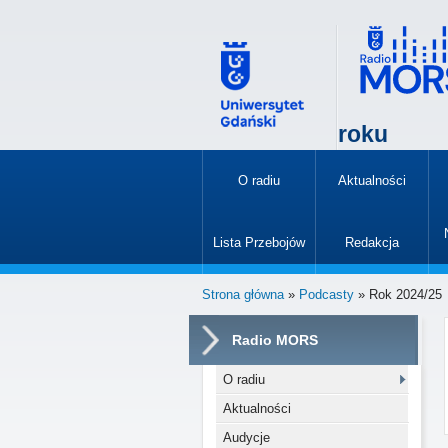
roku
O radiu
Aktualności
»
Lista Przebojów
Redakcja
»
Strona główna
»
Podcasty
» Rok 2024/25
Radio MORS
O radiu
Aktualności
Audycje