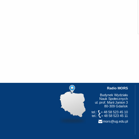
Radio MORS
Budynek Wydziału
Nauk Społecznych
ul. prof. Marii Janion 3
80-309 Gdańsk
tel.:
+ 48 58 523 45 10
tel.:
+ 48 58 523 45 11
mors@ug.edu.pl