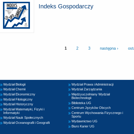
Indeks Gospodarczy
1
2
3
następna ›
ost
Wydział Biologii
Wydział Prawa i Administracji
Wydział Chemii
Wydział Zarządzania
Wydział Ekonomiczny
Międzyuczelniany Wydział
Biotechnologii
Wydział Filologiczny
Biblioteka UG
Wydział Historyczny
Centrum Języków Obcych
Wydział Matematyki, Fizyki i
Informatyki
Centrum Wychowania Fizycznego i
Sportu
Wydział Nauk Społecznych
Wydawnictwo UG
Wydział Oceanografii i Geografii
Biuro Karier UG