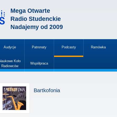
Mega Otwarte
Radio Studenckie
Nadajemy od 2009
Audycje
Patronaty
Podcasty
Ramówka
»
Naukowe Koło
Współpraca
Radiowców
»
Bartkofonia