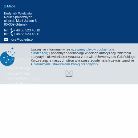
Mapa
Budynek Wydziału
Nauk Społecznych
ul. prof. Marii Janion 3
80-309 Gdańsk
tel.:
+ 48 58 523 45 10
tel.:
+ 48 58 523 45 11
mors@ug.edu.pl
Uprzejmie informujemy, że
używamy plików cookie (tzw.
ciasteczek)
i podobnych technologii w celach autoryzacji, zbierania
statystyk i ułatwienia korzystania z serwisu Uniwersytetu Gdańskiego.
Wydziały UG
Korzystając z naszych stron wyrażasz zgodę na ich użycie, zgodnie
z
aktualnymi ustawieniami Twojej przeglądarki
.
Wydział Biologii
Wydział Chemii
Wydział Ekonomiczny
Wydział Filologiczny
Wydział Historyczny
Wydział Matematyki, Fizyki i Informatyki
Wydział Nauk Społecznych
Wydział Oceanografii i Geografii
Wydział Prawa i Administracji
Wydział Zarządzania
Międzyuczelniany Wydział Biotechnologii
Biblioteka UG
Centrum Języków Obcych
Centrum Wychowania Fizycznego i Sportu