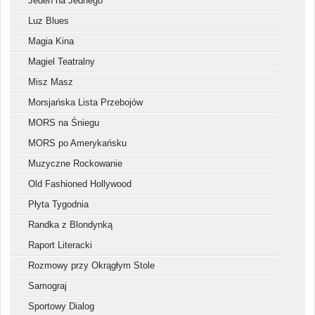
Jeden na Jednego
Luz Blues
Magia Kina
Magiel Teatralny
Misz Masz
Morsjańska Lista Przebojów
MORS na Śniegu
MORS po Amerykańsku
Muzyczne Rockowanie
Old Fashioned Hollywood
Płyta Tygodnia
Randka z Blondynką
Raport Literacki
Rozmowy przy Okrągłym Stole
Samograj
Sportowy Dialog