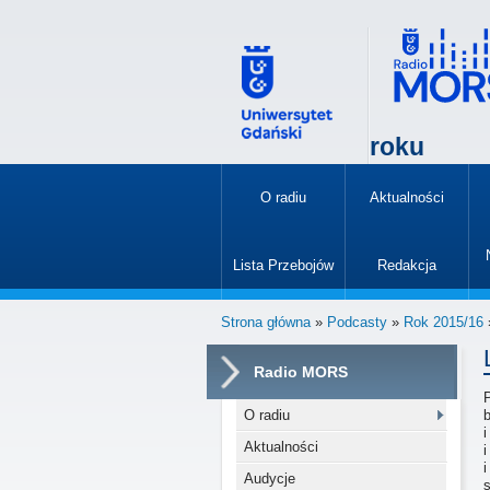
roku
O radiu
Aktualności
»
Lista Przebojów
Redakcja
»
Strona główna
»
Podcasty
»
Rok 2015/16
Radio MORS
O radiu
b
Aktualności
i
i
Audycje