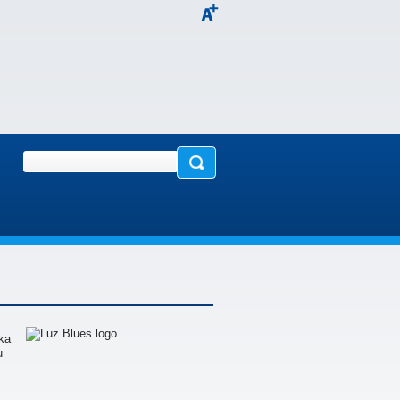
cka
u