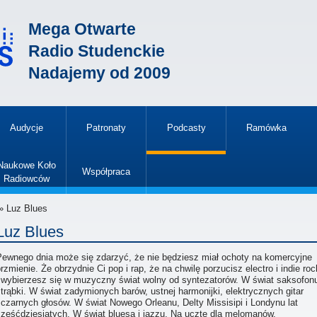
Mega Otwarte
Radio Studenckie
Nadajemy od 2009
Audycje
Patronaty
Podcasty
Ramówka
»
Naukowe Koło
Współpraca
Radiowców
»
» Luz Blues
Luz Blues
Pewnego dnia może się zdarzyć, że nie będziesz miał ochoty na komercyjne
rzmienie. Że obrzydnie Ci pop i rap, że na chwilę porzucisz electro i indie ro
i wybierzesz się w muzyczny świat wolny od syntezatorów. W świat saksofon
 trąbki. W świat zadymionych barów, ustnej harmonijki, elektrycznych gitar
 czarnych głosów. W świat Nowego Orleanu, Delty Missisipi i Londynu lat
sześćdziesiątych. W świat bluesa i jazzu. Na ucztę dla melomanów,