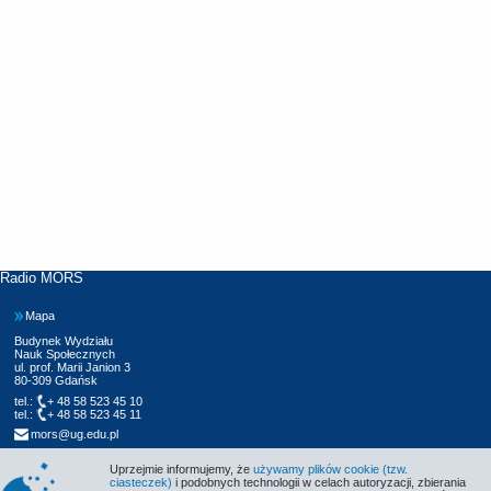
Radio MORS
Mapa
Budynek Wydziału
Nauk Społecznych
ul. prof. Marii Janion 3
80-309 Gdańsk
tel.:
+ 48 58 523 45 10
tel.:
+ 48 58 523 45 11
mors@ug.edu.pl
Uprzejmie informujemy, że
używamy plików cookie (tzw.
ciasteczek)
i podobnych technologii w celach autoryzacji, zbierania