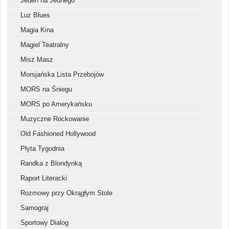
Jeden na Jednego
Luz Blues
Magia Kina
Magiel Teatralny
Misz Masz
Morsjańska Lista Przebojów
MORS na Śniegu
MORS po Amerykańsku
Muzyczne Rockowanie
Old Fashioned Hollywood
Płyta Tygodnia
Randka z Blondynką
Raport Literacki
Rozmowy przy Okrągłym Stole
Samograj
Sportowy Dialog