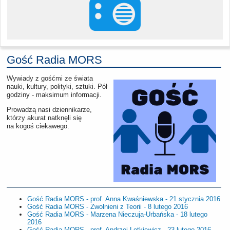
Gość Radia MORS
Wywiady z gośćmi ze świata
nauki, kultury, polityki, sztuki. Pół
godziny - maksimum informacji.
Prowadzą nasi dziennikarze,
którzy akurat natknęli się
na kogoś ciekawego.
Gość Radia MORS - prof. Anna Kwaśniewska - 21 stycznia 2016
Gość Radia MORS - Zwolnieni z Teorii - 8 lutego 2016
Gość Radia MORS - Marzena Nieczuja-Urbańska - 18 lutego
2016
Gość Radia MORS - prof. Andrzej Letkiewicz - 23 lutego 2016