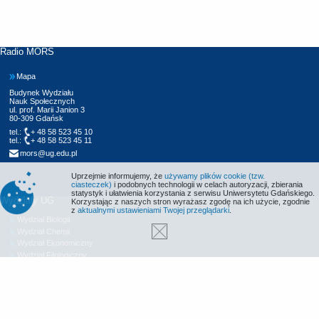
Radio MORS
Mapa
Budynek Wydziału
Nauk Społecznych
ul. prof. Marii Janion 3
80-309 Gdańsk
tel.:
+ 48 58 523 45 10
tel.:
+ 48 58 523 45 11
mors@ug.edu.pl
Uprzejmie informujemy, że
używamy plików cookie (tzw.
ciasteczek)
i podobnych technologii w celach autoryzacji, zbierania
statystyk i ułatwienia korzystania z serwisu Uniwersytetu Gdańskiego.
Wydziały UG
Korzystając z naszych stron wyrażasz zgodę na ich użycie, zgodnie
z
aktualnymi ustawieniami Twojej przeglądarki
.
Wydział Biologii
Wydział Chemii
Wydział Ekonomiczny
Wydział Filologiczny
Wydział Historyczny
Wydział Matematyki, Fizyki i Informatyki
Wydział Nauk Społecznych
Wydział Oceanografii i Geografii
Wydział Prawa i Administracji