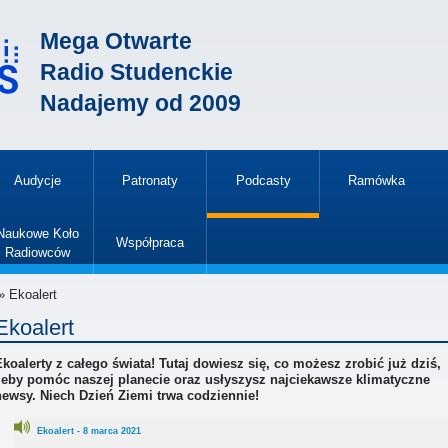
Mega Otwarte
Radio Studenckie
Nadajemy od 2009
Audycje
Patronaty
Podcasty
Ramówka
»
Naukowe Koło
Współpraca
Radiowców
»
» Ekoalert
Ekoalert
Ekoalerty z całego świata! Tutaj dowiesz się, co możesz zrobić już dziś,
żeby pomóc naszej planecie oraz usłyszysz najciekawsze
klimatyczne
newsy. Niech Dzień Ziemi trwa codziennie!
Ekoalert - 8 marca 2021