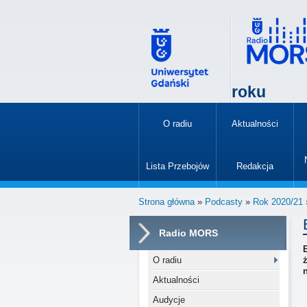
roku
O radiu
Aktualności
»
Lista Przebojów
Redakcja
»
Strona główna
»
Podcasty
»
Rok 2020/21
Radio MORS
O radiu
Aktualności
Audycje