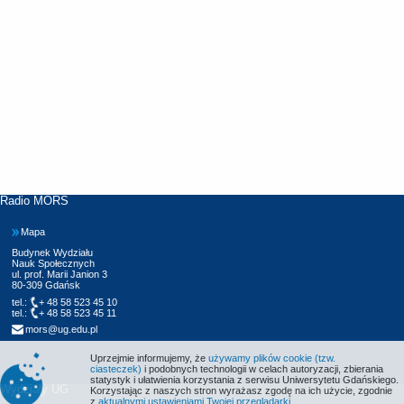
Radio MORS
Mapa
Budynek Wydziału
Nauk Społecznych
ul. prof. Marii Janion 3
80-309 Gdańsk
tel.:
+ 48 58 523 45 10
tel.:
+ 48 58 523 45 11
mors@ug.edu.pl
Uprzejmie informujemy, że
używamy plików cookie (tzw.
ciasteczek)
i podobnych technologii w celach autoryzacji, zbierania
statystyk i ułatwienia korzystania z serwisu Uniwersytetu Gdańskiego.
Wydziały UG
Korzystając z naszych stron wyrażasz zgodę na ich użycie, zgodnie
z
aktualnymi ustawieniami Twojej przeglądarki
.