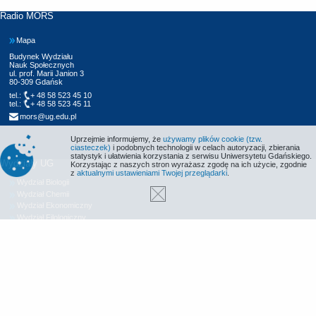
Radio MORS
Mapa
Budynek Wydziału
Nauk Społecznych
ul. prof. Marii Janion 3
80-309 Gdańsk
tel.:
+ 48 58 523 45 10
tel.:
+ 48 58 523 45 11
mors@ug.edu.pl
Uprzejmie informujemy, że
używamy plików cookie (tzw.
ciasteczek)
i podobnych technologii w celach autoryzacji, zbierania
statystyk i ułatwienia korzystania z serwisu Uniwersytetu Gdańskiego.
Wydziały UG
Korzystając z naszych stron wyrażasz zgodę na ich użycie, zgodnie
z
aktualnymi ustawieniami Twojej przeglądarki
.
Wydział Biologii
Wydział Chemii
Wydział Ekonomiczny
Wydział Filologiczny
Wydział Historyczny
Wydział Matematyki, Fizyki i Informatyki
Wydział Nauk Społecznych
Wydział Oceanografii i Geografii
Wydział Prawa i Administracji
Wydział Zarządzania
Międzyuczelniany Wydział Biotechnologii
Biblioteka UG