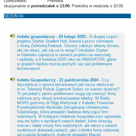
Goniszewski. Premiera
okazjonalnie w
Powtórka w niedzielę o 10:00.
poniedziałek o 13:00
.
SEZON 03:
Indeks gospodarczy - 24 lutego 2025 -
O drugiej części
projektu Starter Student Hub Joanna Łaszcz rozmawia
z Anną Zielińską-Fedoruk. Chcesz założyć własny biznes,
ale nie wiesz, jak się za to wziąć? Inkubator Starter
w Gdańsku zaprasza w ramach projektu na warsztaty
i wykłady, a 9 kwietnia 2025 roku na INNOVATON, gdzie
w grupach będzie można pochylić się nad problemami
biznesowymi.
Indeks Gospodarczy - 21 października 2024 -
Czy
słyszeliście o sporze biznesowym jaki toczy właściciel
m.in. Telewizji Polsat Zygmunt Solorz ze swoimi dziećmi?
To przykład z jakimi problemami mogą się mierzyć firmy
rodzinne przy okazji przekazywania władzy. W Radiu
MORS gościmy dr Olgę Martyniuk z Katedry Finansów
Przedsiębiorstw Wydziału Zarządzania Uniwersytetu
Gdańskiego, która prowadzi badania dotyczące firm
rodzinnych. W kolejnym Indeksie Gospodarczym opowiada
ona nie tylko o wynikach swoich badań, które ukazują
mocne i słabe strony firm rodzinnych, ale także o swoich
osobistych doświadczeniach, jako członka firmy rodzinnej
od czasów licealnych. Audycję prowadzi Maciej