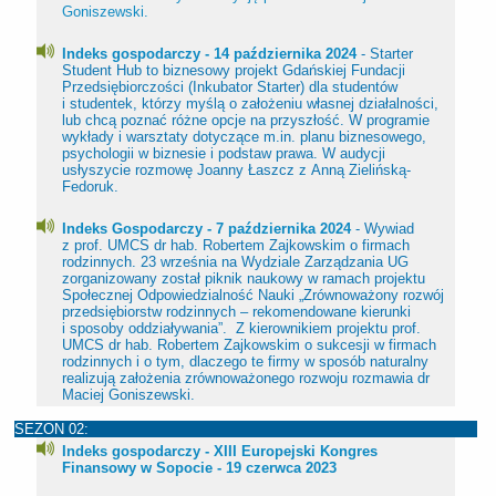
Goniszewski.
Indeks gospodarczy - 14 października 2024
- Starter
Student Hub to biznesowy projekt Gdańskiej Fundacji
Przedsiębiorczości (Inkubator Starter) dla studentów
i studentek, którzy myślą o założeniu własnej działalności,
lub chcą poznać różne opcje na przyszłość. W programie
wykłady i warsztaty dotyczące m.in. planu biznesowego,
psychologii w biznesie i podstaw prawa. W audycji
usłyszycie rozmowę Joanny Łaszcz z Anną Zielińską-
Fedoruk.
Indeks Gospodarczy - 7 października 2024
- Wywiad
z prof. UMCS dr hab. Robertem Zajkowskim o firmach
rodzinnych. 23 września na Wydziale Zarządzania UG
zorganizowany został piknik naukowy w ramach projektu
Społecznej Odpowiedzialność Nauki „Zrównoważony rozwój
przedsiębiorstw rodzinnych – rekomendowane kierunki
i sposoby oddziaływania”. Z kierownikiem projektu prof.
UMCS dr hab. Robertem Zajkowskim o sukcesji w firmach
rodzinnych i o tym, dlaczego te firmy w sposób naturalny
realizują założenia zrównoważonego rozwoju rozmawia dr
Maciej Goniszewski.
SEZON 02:
Indeks gospodarczy - XIII Europejski Kongres
Finansowy w Sopocie - 19 czerwca 2023