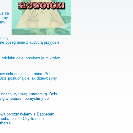
uż za
szamy
emy
łopcy
ne pożegnanie z audycją przyjdzie
 odcinku dalej przekazuje mikrofon
łowotoki dobiegają końca. Przez
Dziś posłuchajcie jak dziewczyny
 naszą wystawę kuratorską. Dziś
się w teatrze i pomyślimy co
inową porozmawiamy z Bagnetem
a sobą niesie. Czy to serio
rbarze.