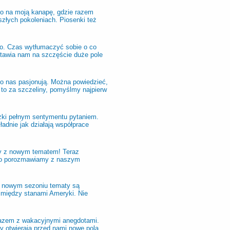
to na moją kanapę, gdzie razem
szłych pokoleniach. Piosenki też
go. Czas wytłumaczyć sobie o co
ostawia nam na szczęście duże pole
 bo nas pasjonują. Można powiedzieć,
 to za szczeliny, pomyślmy najpierw
zki pełnym sentymentu pytaniem.
kładnie jak działają współprace
y z nowym tematem! Teraz
kogo porozmawiamy z naszym
w nowym sezoniu tematy są
 między stanami Ameryki. Nie
razem z wakacyjnymi anegdotami.
y otwierają przed nami nowe pola