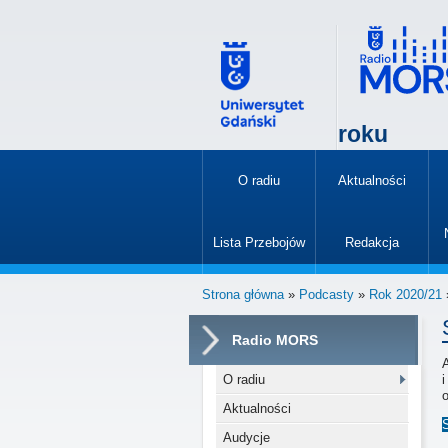
roku
O radiu
Aktualności
»
Lista Przebojów
Redakcja
»
Strona główna
»
Podcasty
»
Rok 2020/21
Radio MORS
O radiu
o
Aktualności
Audycje