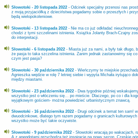
Słowotoki - 20 listopada 2022
-
Odcinek specjalny przenosi nas pros
z moją przyjaciółką z dzieciństwa pogadamy sobie o przeszłych i przy
będą wielopokoleniowe.
Słowotoki - 13 listopada 2022
- Nie ma co już odkładać nieuchronne
chodzi z tymi szczelinami istnienia. Książka Jolanty Brach-Czajny z
do interpretacji.
Słowotoki - 6 listopada 2022
- Miasta już za nami, a były tak długo,
że pasja to taka szczelina istnienia. Zanim jednak zastanowimy się co
czym jest pasja?
Słowotoki - 30 października 2022
- Wieńczymy te miejskie przechad
Agnieszka wejdzie w rolę 7 letniej siebie i wypyta Michała irytująco do
między miastami.
Słowotoki - 23 października 2022
- Dwa tygodnie później wskakujem
wszystko jest o włóczeniu się… po mieście. Dlaczego, po co i dla 
wyjątkowym gościem- można powiedzieć urbanistycznym znawcą.
Słowotoki - 16 października 2022
- Drugi odcinek a temat ten sam! 
dwuodcinkowe, dlatego tym razem pogadamy o granicach kulturowych
wszystko może być takie oczywiste.
Słowotoki - 9 października 2022
- Słowotoki wracają po wakacjach, 
A z anegdotami przychodzą też inspiracje na nowy sezon. Czeskie gór