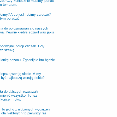
óże? Czy koniecznie musimy jechać
ym tematem.
obimy? A co jeśli robimy za dużo?
 tym poradzić.
azja do porozmawiania o naszych
a. Pewnie kiedyś zdziwił was jakiś
 podwójnej porcji Wiczek. Gdy
ez sztukę.
ankę sezonu. Zgadnijcie kto będzie
lepszą wersję siebie. A my
być najlepszą wersją siebie?
ła do dalszych rozważań-
zmienić wszystko. To też
 końcem roku.
. To jedno z ulubionych wydarzeń
dla niektórych to pierwszy raz.