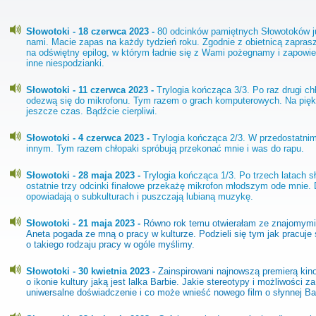
Słowotoki - 18 czerwca 2023 -
80 odcinków pamiętnych Słowotoków j
nami. Macie zapas na każdy tydzień roku. Zgodnie z obietnicą zapra
na odświętny epilog, w którym ładnie się z Wami pożegnamy i zapowi
inne niespodzianki.
Słowotoki - 11 czerwca 2023 -
Trylogia kończąca 3/3. Po raz drugi ch
odezwą się do mikrofonu. Tym razem o grach komputerowych. Na pięk
jeszcze czas. Bądźcie cierpliwi.
Słowotoki - 4 czerwca 2023 -
Trylogia kończąca 2/3. W przedostatnim
innym. Tym razem chłopaki spróbują przekonać mnie i was do rapu.
Słowotoki - 28 maja 2023 -
Trylogia kończąca 1/3. Po trzech latach s
ostatnie trzy odcinki finałowe przekażę mikrofon młodszym ode mnie. 
opowiadają o subkulturach i puszczają lubianą muzykę.
Słowotoki - 21 maja 2023 -
Równo rok temu otwierałam ze znajomymi
Aneta pogada ze mną o pracy w kulturze. Podzieli się tym jak pracuje 
o takiego rodzaju pracy w ogóle myślimy.
Słowotoki - 30 kwietnia 2023 -
Zainspirowani najnowszą premierą k
o ikonie kultury jaką jest lalka Barbie. Jakie stereotypy i możliwości z
uniwersalne doświadczenie i co może wnieść nowego film o słynnej Ba