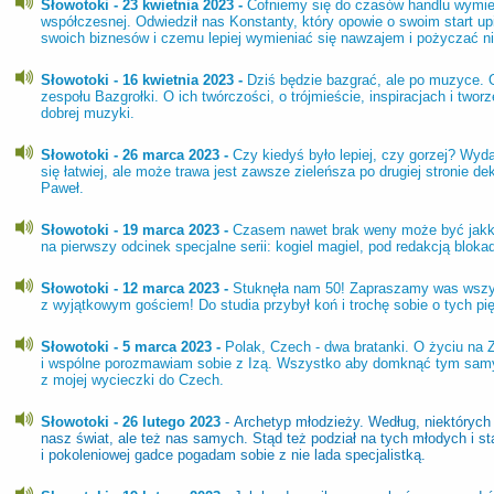
Słowotoki - 23 kwietnia 2023 -
Cofniemy się do czasów handlu wymie
współczesnej. Odwiedził nas Konstanty, który opowie o swoim start u
swoich biznesów i czemu lepiej wymieniać się nawzajem i pożyczać n
Słowotoki - 16 kwietnia 2023 -
Dziś będzie bazgrać, ale po muzyce. 
zespołu Bazgrołki. O ich twórczości, o trójmieście, inspiracjach i two
dobrej muzyki.
Słowotoki - 26 marca 2023 -
Czy kiedyś było lepiej, czy gorzej? Wyd
się łatwiej, ale może trawa jest zawsze zieleńsza po drugiej stronie d
Paweł.
Słowotoki - 19 marca 2023 -
Czasem nawet brak weny może być jakk
na pierwszy odcinek specjalne serii: kogiel magiel, pod redakcją bloka
Słowotoki - 12 marca 2023 -
Stuknęła nam 50! Zapraszamy was wszy
z wyjątkowym gościem! Do studia przybył koń i trochę sobie o tych p
Słowotoki - 5 marca 2023 -
Polak, Czech - dwa bratanki. O życiu na 
i wspólne porozmawiam sobie z Izą. Wszystko aby domknąć tym sam
z mojej wycieczki do Czech.
Słowotoki - 26 lutego 2023
- Archetyp młodzieży. Według, niektórych 
nasz świat, ale też nas samych. Stąd też podział na tych młodych i st
i pokoleniowej gadce pogadam sobie z nie lada specjalistką.