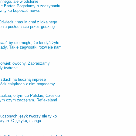
nnego, ale w odsłonie
pie Barter. Pogadamy o zaczynaniu
iż tylko kupować nowe.
Odwiedził nas Michał z lokalnego
rzeniu posłuchacie przez godzinę
awać by sie mogło, że kiedyś żyło
ekady. Takie zagwostki rozwieje nam
olwiek owocny. Zapraszamy
dy twórczej.
stkich na huczną imprezę
ięćdziesiątkach z nim pogadamy.
Zaolziu, o tym co Polskie, Czeskie
ym czym zaczęłam. Refleksjami
uczonych język tworzy nie tylko
arych. O języku, slangu