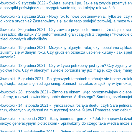
łowotoki - 9 stycznia 2022 -
Święta, święta i po. Jakie są zwykle przemyśle
a porządki poświąteczne i przygotowanie się na kolejny rok wrażeń.
łowotoki - 2 stycznia 2022 -
Nowy rok to nowe postanowienia. Tylko że, czy o
do końca stycznia? Zastanowimy się jak do tego podejść zdrowiej, a może w
łowotoki - 26 grudnia 2021 -
Czy zawsze przychodzi moment, że stajesz się
rzesadzić dla sztuki? O performencach graniczących z tragedią i "Powrocie d
zieci dorosłych alkoholików
łowotoki - 19 grudnia 2021 -
Muzyczny algorytm roku, czyli popularna aplika
czuliśmy się w danym roku. Czy grudzień oznacza uśpienie kultury? Jak spędz
wrażenia?
łowotoki - 12 grudnia 2021 -
Czy w życiu potrzebny jest rytm? Czy żyjemy w s
życiowe flow. Czy w obecnym świecie porzuciliśmy już magię, czy dalej mam
łowotoki - 5 grudnia 2021 -
Po głębszych tematach spróbuje się trochę zrelak
ię święta, pojawi się niedługo śnieg. Zamiast narzekać znajdźmy w tym okazj
łowotoki - 28 listopada 2021 -
Zimno za oknem, więc porozmawiajmy o ciepełku
możemy, a nawet powinniśmy sobie dawać. A dlaczego? Sami się przekonajc
łowotoki - 14 listopada 2021 -
Tymczasowa rozłąka duetu, czyli Sara jednora
strun, obecnych wydarzeń na muzycznej scenie Kujaw i Pomorza oraz debiut
łowotoki - 7 listopada 2021 -
Baby boomers, gen z i x? Jak to naprawdę dział
wierzyć generacyjnym ploteczkom? Sprawdźmy do czego taka wiedza może s
Słowotoki - 31 października 2021 - Pojawiła się wśród nas najnowsza wyroczn