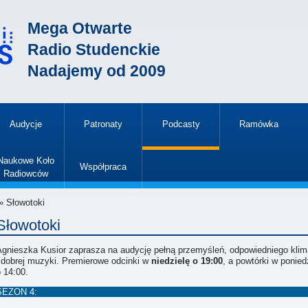
Mega Otwarte
Radio Studenckie
Nadajemy od 2009
Audycje
Patronaty
Podcasty
Ramówka
»
Naukowe Koło
Współpraca
Radiowców
»
» Słowotoki
Słowotoki
Agnieszka Kusior zaprasza na audycję pełną przemyśleń, odpowiedniego klim
i dobrej muzyki. Premierowe odcinki w
niedzielę o 19:00
, a powtórki w ponied
 14:00.
SEZON 4: