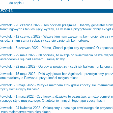
do popisu.
SEZON 3:
Słowotoki - 26 czerwca 2022 -
Ten odcinek przejmuje... losowy generator słó
treamingowych i ten losujący wyrazy, są w stanie przygotować dobry skrypt 
Słowotoki - 12 czerwca 2022 -
Wszystkim nam zależy na komforcie, ale czy 
posiedzi z tym sama i zobaczy czy się czuje tak komfortowo
.
Słowotoki - 5 czerwca 2022 -
Piżmo, Chanel piątka czy cynamon? O zapachach
Słowotoki - 29 maja 2022 -
30 odcinek, to okazja do świętowania naszej wspól
zastanowienia się nad sensem.. samej liczby
.
Słowotoki - 22 maja 2022 -
Ogrody w powietrzu - czyli jak balkony funkcjonuj
Słowotoki - 15 maja 2022 -
Dziś wyjątkowo bez Agnieszki, przepłyniemy prze
porozmawiamy o Rawiczu i przytulności małych miast
.
Słowotoki - 8 maja 2022 - Muzyka merchem stoi- gdzie kończy się intermedia
czysty komercyjny biznes?
Słowotoki - 1 maja 2022 -
Czy korekta dźwięku to oszustwo, a może pomysł 
własnego stylu muzycznego. O autotunie i innych tego typu specyfikach.
łowotoki - 24 kwietnia 2022 -
Odlatujemy z naszego chwilowego nie-przystank
o tych majestatycznych pierzakach.