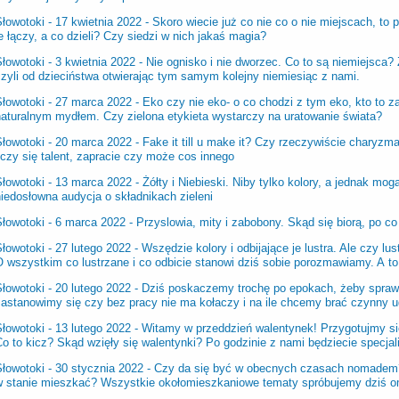
łowotoki - 17 kwietnia 2022 -
Skoro wiecie już co nie co o nie miejscach, t
e łączy, a co dzieli? Czy siedzi w nich jakaś magia?
łowotoki - 3 kwietnia 2022 -
Nie ognisko i nie dworzec. Co to są niemiejsca
czyli od dzieciństwa otwierając tym samym kolejny niemiesiąc z nami.
Słowotoki - 27 marca 2022 -
Eko czy nie eko- o co chodzi z tym eko, kto to 
naturalnym mydłem. Czy zielona etykieta wystarczy na uratowanie świata?
Słowotoki - 20 marca 2022 -
Fake it till u make it? Czy rzeczywiście charyzm
iczy się talent, zapracie czy może cos innego
Słowotoki - 13 marca 2022 -
Żółty i Niebieski. Niby tylko kolory, a jednak mo
iedosłowna audycja o składnikach zieleni
Słowotoki - 6 marca 2022 -
Przyslowia, mity i zabobony. Skąd się biorą, po c
łowotoki - 27 lutego 2022 -
Wszędzie kolory i odbijające je lustra. Ale czy lus
O wszystkim co lustrzane i co odbicie stanowi dziś sobie porozmawiamy. A to
łowotoki - 20 lutego 2022 -
Dziś poskaczemy trochę po epokach, żeby sprawdz
zastanowimy się czy bez pracy nie ma kołaczy i na ile chcemy brać czynny ud
łowotoki - 13 lutego 2022 -
Witamy w przeddzień walentynek! Przygotujmy si
o to kicz? Skąd wzięły się walentynki? Po godzinie z nami będziecie specjali
łowotoki - 30 stycznia 2022 -
Czy da się być w obecnych czasach nomadem? 
w stanie mieszkać? Wszystkie okołomieszkaniowe tematy spróbujemy dziś o