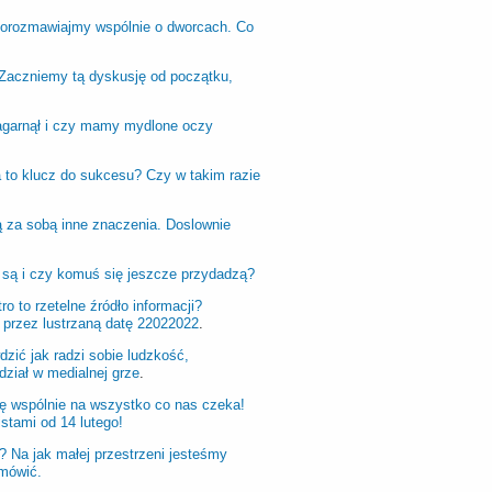
o porozmawiajmy wspólnie o dworcach. Co
? Zaczniemy tą dyskusję od początku,
zagarnął i czy mamy mydlone oczy
a to klucz do sukcesu? Czy w takim razie
gą za sobą inne znaczenia. Doslownie
o są i czy komuś się jeszcze przydadzą?
tro to rzetelne źródło informacji?
 przez lustrzaną datę 22022022
.
ić jak radzi sobie ludzkość,
ział w medialnej grze
.
ę wspólnie na wszystko co nas czeka!
stami od 14 lutego!
Na jak małej przestrzeni jesteśmy
mówić.