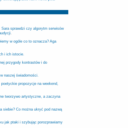
w. Sara sprawdzi czy algorytm serwisów
audycji
.
wiemy w ogóle co to oznacza? Aga
 i ich istocie
.
nej przygody kontrastów i do
ą w naszej świadomości
.
z poetyckie propozycje na weekend,
lne tworzywo artystyczne, a zaczyna
na siebie? Co można ukryć pod nazwą
u jak ptaki i szybując porozprawiamy