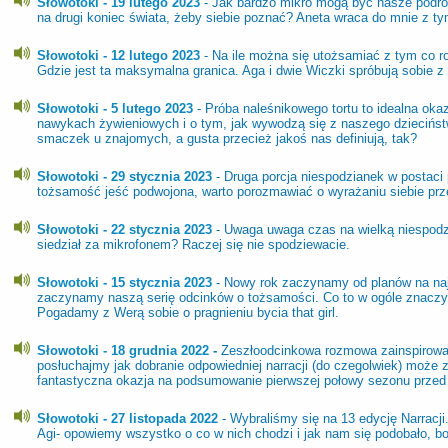
Słowotoki - 19 lutego 2023
- Jak bardzo mikro mogą być nasze podr
na drugi koniec świata, żeby siebie poznać? Aneta wraca do mnie z t
Słowotoki - 12 lutego 2023
- Na ile można się utożsamiać z tym co r
Gdzie jest ta maksymalna granica. Aga i dwie Wiczki spróbują sobie z
Słowotoki - 5 lutego 2023
- Próba naleśnikowego tortu to idealna ok
nawykach żywieniowych i o tym, jak wywodzą się z naszego dzieciństw
smaczek u znajomych, a gusta przecież jakoś nas definiują, tak?
Słowotoki - 29 stycznia 2023
- Druga porcja niespodzianek w postaci
tożsamość jeść podwojona, warto porozmawiać o wyrażaniu siebie prz
Słowotoki - 22 stycznia 2023
- Uwaga uwaga czas na wielką niespodzi
siedział za mikrofonem? Raczej się nie spodziewacie.
Słowotoki - 15 stycznia 2023
- Nowy rok zaczynamy od planów na naj
zaczynamy naszą serię odcinków o tożsamości. Co to w ogóle znaczy 
Pogadamy z Werą sobie o pragnieniu bycia that girl.
Słowotoki - 18 grudnia 2022
-
Zeszłoodcinkowa rozmowa zainspirowa
posłuchajmy jak dobranie odpowiedniej narracji (do czegolwiek) może 
fantastyczna okazja na podsumowanie pierwszej połowy sezonu przed
Słowotoki - 27 listopada 2022
- Wybraliśmy się na 13 edycję Narracji
Agi- opowiemy wszystko o co w nich chodzi i jak nam się podobało, bo 