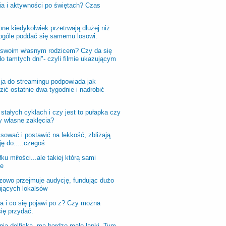
nia i aktywności po świętach? Czas
ne kiedykolwiek przetrwają dłużej niż
 ogóle poddać się samemu losowi.
 swoim własnym rodzicem? Czy da się
o tamtych dni"- czyli filmie ukazującym
cja do streamingu podpowiada jak
ić ostatnie dwa tygodnie i nadrobić
tałych cyklach i czy jest to pułapka czy
y własne zaklęcia?
sować i postawić na lekkość, zbliżają
ę do.....czegoś
 miłości...ale takiej którą sami
ie
zowo przejmuje audycję, fundując dużo
ujących lokalsów
a i co się pojawi po z? Czy można
ię przydać.
ia delficka- ma bardzo małe łapki. Tym