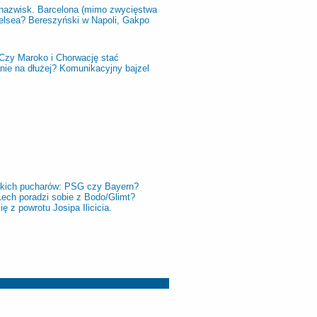
 nazwisk. Barcelona (mimo zwycięstwa
helsea? Bereszyński w Napoli, Gakpo
 Czy Maroko i Chorwację stać
anie na dłużej? Komunikacyjny bajzel
skich pucharów: PSG czy Bayern?
Lech poradzi sobie z Bodo/Glimt?
ę z powrotu Josipa Ilicicia.