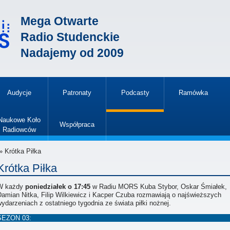
Mega Otwarte
Radio Studenckie
Nadajemy od 2009
Audycje
Patronaty
Podcasty
Ramówka
»
Naukowe Koło
Współpraca
Radiowców
»
» Krótka Piłka
Krótka Piłka
W każdy
poniedziałek o 17:45
w Radiu MORS Kuba Stybor, Oskar Śmiałek,
Damian Nitka, Filip Wilkiewicz i Kacper Czuba rozmawiają o najświeższych
ydarzeniach z ostatniego tygodnia ze świata piłki nożnej.
SEZON 03: