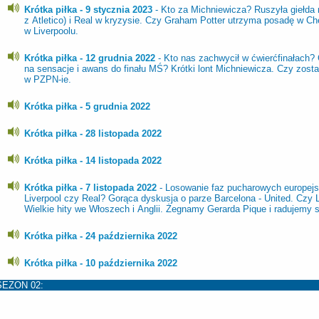
Krótka piłka - 9 stycznia 2023
- Kto za Michniewicza? Ruszyła giełda
z Atletico) i Real w kryzysie. Czy Graham Potter utrzyma posadę w C
w Liverpoolu.
Krótka piłka - 12 grudnia 2022
- Kto nas zachwycił w ćwierćfinałach?
na sensacje i awans do finału MŚ? Krótki lont Michniewicza. Czy zost
w PZPN-ie.
Krótka piłka - 5 grudnia 2022
Krótka piłka - 28 listopada 2022
Krótka piłka - 14 listopada 2022
Krótka piłka - 7 listopada 2022
- Losowanie faz pucharowych europej
Liverpool czy Real? Gorąca dyskusja o parze Barcelona - United. Czy 
Wielkie hity we Włoszech i Anglii. Żegnamy Gerarda Pique i radujemy si
Krótka piłka - 24 października 2022
Krótka piłka - 10 października 2022
SEZON 02: