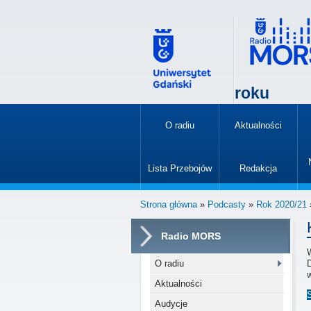
roku
O radiu
Aktualności
»
Lista Przebojów
Redakcja
»
Strona główna
»
Podcasty
»
Rok 2020/21
Radio MORS
O radiu
w
Aktualności
Audycje