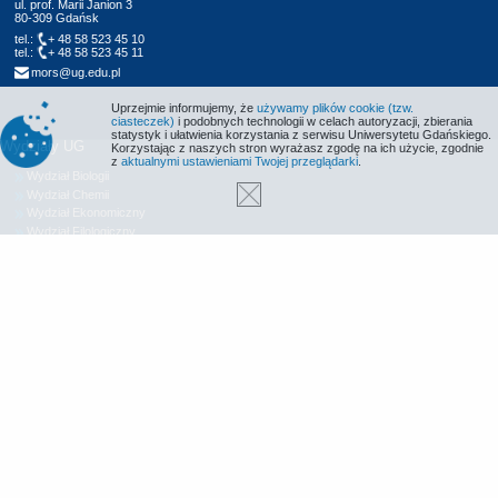
ul. prof. Marii Janion 3
80-309 Gdańsk
tel.:
+ 48 58 523 45 10
tel.:
+ 48 58 523 45 11
mors@ug.edu.pl
Uprzejmie informujemy, że
używamy plików cookie (tzw.
ciasteczek)
i podobnych technologii w celach autoryzacji, zbierania
statystyk i ułatwienia korzystania z serwisu Uniwersytetu Gdańskiego.
Wydziały UG
Korzystając z naszych stron wyrażasz zgodę na ich użycie, zgodnie
z
aktualnymi ustawieniami Twojej przeglądarki
.
Wydział Biologii
Wydział Chemii
Wydział Ekonomiczny
Wydział Filologiczny
Wydział Historyczny
Wydział Matematyki, Fizyki i Informatyki
Wydział Nauk Społecznych
Wydział Oceanografii i Geografii
Wydział Prawa i Administracji
Wydział Zarządzania
Międzyuczelniany Wydział Biotechnologii
Biblioteka UG
Centrum Języków Obcych
Centrum Wychowania Fizycznego i Sportu
Wydawnictwo UG
Biuro Karier UG
Deklaracja dostępności
Radio MORS