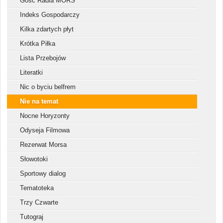
Gość Radia MORS
Indeks Gospodarczy
Kilka zdartych płyt
Krótka Piłka
Lista Przebojów
Literatki
Nic o byciu belfrem
Nie na temat
Nocne Horyzonty
Odyseja Filmowa
Rezerwat Morsa
Słowotoki
Sportowy dialog
Tematoteka
Trzy Czwarte
Tutograj