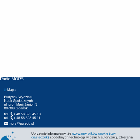
Radio MORS
Mapa
Budynek Wydziału
Nauk Społecznych
ul. prof. Marii Janion 3
80-309 Gdańsk
tel.:
+ 48 58 523 45 10
tel.:
+ 48 58 523 45 11
mors@ug.edu.pl
Uprzejmie informujemy, że
używamy plików cookie (tzw.
ciasteczek)
i podobnych technologii w celach autoryzacji, zbierania