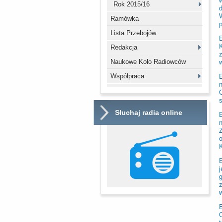
w
Rok 2015/16
d
Ramówka
Lista Przebojów
K
Redakcja
z
Naukowe Koło Radiowców
w
Współpraca
Słuchaj radia online
o
K