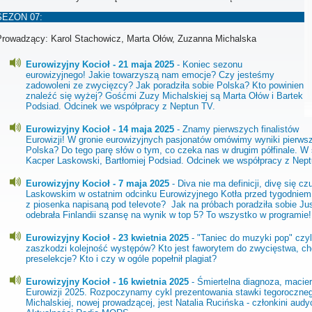
SEZON 07:
Prowadzący: Karol Stachowicz, Marta Ołów, Zuzanna Michalska
Eurowizyjny Kocioł - 21 maja 2025
- Koniec sezonu
eurowizyjnego! Jakie towarzyszą nam emocje? Czy jesteśmy
zadowoleni ze zwycięzcy? Jak poradziła sobie Polska? Kto powinien
znaleźć się wyżej? Gośćmi Zuzy Michalskiej są Marta Ołów i Bartek
Podsiad. Odcinek we współpracy z Neptun TV.
Eurowizyjny Kocioł - 14 maja 2025
- Znamy pierwszych finalistów
Eurowizji! W gronie eurowizyjnych pasjonatów omówimy wyniki pierwsze
Polska? Do tego parę słów o tym, co czeka nas w drugim półfinale. W
Kacper Laskowski, Bartłomiej Podsiad. Odcinek we współpracy z Nep
Eurowizyjny Kocioł - 7 maja 2025
- Diva nie ma definicji, divę się c
Laskowskim w ostatnim odcinku Eurowizyjnego Kotła przed tygodniem
z piosenka napisaną pod televote? Jak na próbach poradziła sobie 
odebrała Finlandii szansę na wynik w top 5? To wszystko w programie!
Eurowizyjny Kocioł - 23 kwietnia 2025
- "Taniec do muzyki pop" czy
zaszkodzi kolejność występów? Kto jest faworytem do zwycięstwa, choć
preselekcje? Kto i czy w ogóle popełnił plagiat?
Eurowizyjny Kocioł - 16 kwietnia 2025
- Śmiertelna diagnoza, macierz
Eurowizji 2025. Rozpoczynamy cykl prezentowania stawki tegoroczn
Michalskiej, nowej prowadzącej, jest Natalia Rucińska - członkini audy