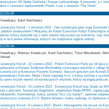
telewizyjnym UG Nadię Zielińską i Kacpra Laskowskiego. 8 piosenek, a z nim
także o szansach reprezentantki Polski, Luny z utworem "The Tower".
SEZON 05:
Prowadzący: Karol Stachowicz
Eurowizyjny Kocioł - 1 września 2022 - Jaki eurowizyjny plan mają Sunstroke
z polskim producentem? Wracamy do Polish Eurovision Party! Posłuchajcie rel
idzów, którzy podzielili się z nami swoimi odczuciami po koncercie, oraz t
ię w nich pewne informacje, których nie znajdziecie nigdzie indziej!
SEZON 04:
Prowadzący: Mateusz Kowalczyk, Karol Stachowicz, Timur Wesołowski, Marta
Podsiad
urowizyjny Kocioł - 22 czerwca 2022 - Polish Eurovision Party już 16 lipca 
wydarzenie w Europie Środkowo-Wschodniej zrzeszające artystów z całego St
uczestniczyli w Konkursie Piosenki Eurowizji. Naszym gościem jest Konrad Z
 prowadzący koncertu. Marta i Karol zapytają m.in. o kulisy rozmów z uczest
też sporo muzyki wprost od eurowizyjnych artystów, którzy wystąpią podczas
Eurowizyjny Kocioł - 15 czerwca 2022 -
Eurowizyjny Kocioł oraz Queer as MOR
wraz z gościem, Tomaszem Bagińskim, redaktorem Radia MORS, zapraszają n
Ciekawostki, kontrowersje, kulisy, pytania "kicz czy kamp?", operowe zaśpie
i dziewczyna szamana (Co?). Będzie dziwnie i mamy nadzieję, że będziecie s
Eurowizyjny Kocioł - 8 czerwca 2022 -
Bośni i Hercegowiny nie ma już na Eurow