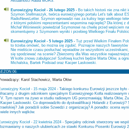
Aktualności Radia MORS.
Eurowizyjny Kocioł - 26 lutego 2025 -
Bo takich historii nie zna nik
Szymon Stellmaszyk, twórca eurowizyjnego portalu Let's talk about ES
RadioNewsLetter. Szymon wprowadzi nas za kulisy tego wielkiego tel
z którymi polskimi reprezentantami wspomina najcieplej? Dla której z 
Michał Wiśniewski powiedział Szymonowi na chwilę przed wejściem n
skomentujemy z Szymonem wyniki i przebieg Wielkiego Finału Polskich
Eurowizyjny Kocioł - 5 lutego 2025 -
Tuż przed Wielkim Finałem Polsk
to trzeba omówić, bo można się zgubić. Poznajcie naszych faworytów 
Nie mieliście czasu posłuchać wywiadów ze wszystkimi uczestnikami,
się spodziewać na scenie? Zbierzemy dla Was wszystkie najważniejsze
W kotle znowu zabulgocze! Szefową kuchni będzie Marta Ołów, a ogni
Michalska, Bartek Podsiad oraz Kacper Laskowski.
SEZON 06:
Prowadzący: Karol Stachowicz, Marta Ołów
Eurowizyjny Kocioł - 15 maja 2024
- Takiego konkursu Eurowizji jeszcze było
Wracamy z drugim odcinkiem specjalnym Eurowizyjnego Kotła realizowanym
TV. Tym razem na żywo w studiu radiowym UG porozmawiają: Marta Ołów, Zu
 Kacper Laskowski. Co doprowadziło do dyskwalifikacji Holandii z Eurowizji?
zraelskiej? Jak poradzili sobie Szwedzi z organizacją? A ponadto: ocena wyni
 wiele innych wątków.
urowizyjny Kocioł - 22 kwietnia 2024
- Specjalny odcinek stworzony we wsp
Rozmawiamy o naszych ulubieńcach ze stawki Konkursu Piosenki Eurowizji 20