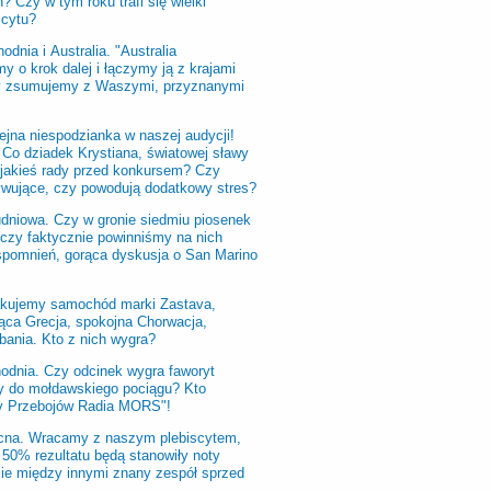
 Czy w tym roku trafi się wielki
scytu?
odnia i Australia. "Australia
my o krok dalej i łączymy ją z krajami
ty zsumujemy z Waszymi, przyznanymi
ejna niespodzianka w naszej audycji!
Co dziadek Krystiana, światowej sławy
 jakieś rady przed konkursem? Czy
ywujące, czy powodują dodatkowy stres?
udniowa. Czy w gronie siedmiu piosenek
 czy faktycznie powinniśmy na nich
wspomnień, gorąca dyskusja o San Marino
Pakujemy samochód marki Zastava,
jąca Grecja, spokojna Chorwacja,
bania. Kto z nich wygra?
hodnia. Czy odcinek wygra faworyt
by do mołdawskiego pociągu? Kto
sty Przebojów Radia MORS"!
nocna. Wracamy z naszym plebiscytem,
50% rezultatu będą stanowiły noty
ie między innymi znany zespół sprzed