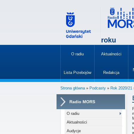
roku
O radiu
Aktualności
»
Lista Przebojów
Redakcja
»
Strona główna
»
Podcasty
»
Rok 2020/21
Radio MORS
P
O radiu
Aktualności
t
Audycje