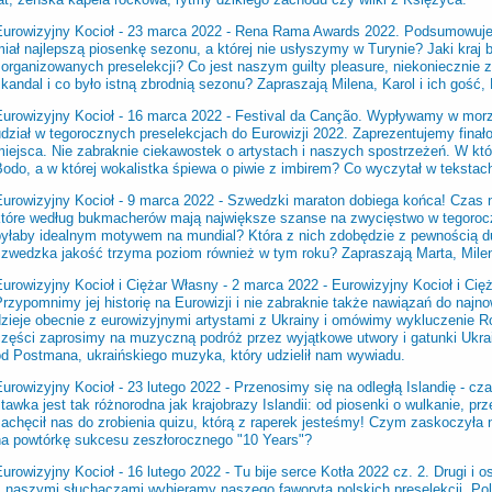
Eurowizyjny Kocioł - 23 marca 2022 -
Rena Rama Awards 2022. Podsumowujem
iał najlepszą piosenkę sezonu, a której nie usłyszymy w Turynie? Jaki kraj 
zorganizowanych preselekcji? Co jest naszym guilty pleasure, niekoniecznie 
kandal i co było istną zbrodnią sezonu? Zapraszają Milena, Karol i ich gość,
Eurowizyjny Kocioł - 16 marca 2022 -
Festival da Canção. Wypływamy w morze 
udział w tegorocznych preselekcjach do Eurowizji 2022. Zaprezentujemy fina
miejsca. Nie zabraknie ciekawostek o artystach i naszych spostrzeżeń. W kt
Bodo, a w której wokalistka śpiewa o piwie z imbirem? Co wyczytał w teksta
Eurowizyjny Kocioł - 9 marca 2022 -
Szwedzki maraton dobiega końca! Czas n
które według bukmacherów mają największe szanse na zwycięstwo w tegorocz
byłaby idealnym motywem na mundial? Która z nich zdobędzie z pewnością du
szwedzka jakość trzyma poziom również w tym roku? Zapraszają Marta, Milen
Eurowizyjny Kocioł i Ciężar Własny - 2 marca 2022 -
Eurowizyjny Kocioł i Cięż
rzypomnimy jej historię na Eurowizji i nie zabraknie także nawiązań do naj
dzieje obecnie z eurowizyjnymi artystami z Ukrainy i omówimy wykluczenie Ro
części zaprosimy na muzyczną podróż przez wyjątkowe utwory i gatunki Ukrai
od Postmana, ukraińskiego muzyka, który udzielił nam wywiadu.
urowizyjny Kocioł - 23 lutego 2022 -
Przenosimy się na odległą Islandię - c
tawka jest tak różnorodna jak krajobrazy Islandii: od piosenki o wulkanie, prz
zachęcił nas do zrobienia quizu, którą z raperek jesteśmy! Czym zaskoczyła 
na powtórkę sukcesu zeszłorocznego "10 Years"?
urowizyjny Kocioł - 16 lutego 2022 -
Tu bije serce Kotła 2022 cz. 2. Drugi i 
 naszymi słuchaczami wybieramy naszego faworyta polskich preselekcji. Pols