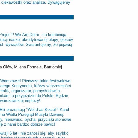
i ciekawostki oraz analiza. Dywagujemy
 Project? We Are Domi - co kombinują
acji naszej akredytowanej ekipy, głosów
rzech wywiadów. Gwarantujemy, że pojawią
 Ołów, Milena Formela, Bartłomiej
w Warszawie! Pierwsze takie festiwalowe
arego Kontynentu, którzy w przeszłości
emlik, organizator, pomysłodawca
nikami o przyjeździe do Polski. Będzie
 warszawskiej imprezy!
S prezentują "Weird as Kocioł"! Karol
a Wielki Przegląd Muzyki Dziwnej.
wy, nienawiść, pycha, przyciski atomowe
ię z nami bardzo dobrze bawić!
izji 6 lat i nie zanosi się, aby szybko