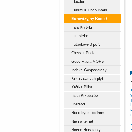
Ekoalert
Erasmus Encounters
Eurowizyjny Kocioł
Fala Krytyki
Filmoteka
Futbolowe 3 po 3
Głosy z Pudła
Gość Radia MORS
Indeks Gospodarczy
Kilka zdartych płyt
Krótka Piłka
Lista Przebojów
Literatki
i
i
Nic o byciu belfrem
i
Nie na temat
E
Nocne Horyzonty