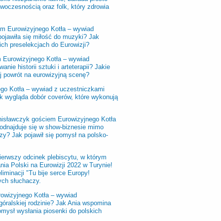
woczesnością oraz folk, który zdrowia
em Eurowizyjnego Kotła – wywiad
 pojawiła się miłość do muzyki? Jak
ch preselekcjach do Eurowizji?
m Eurowizyjnego Kotła – wywiad
ie historii sztuki i arteterapii? Jakie
j powrót na eurowizyjną scenę?
ego Kotła – wywiad z uczestniczkami
Jak wygląda dobór coverów, które wykonują
anisławczyk gościem Eurowizyjnego Kotła
a odnajduje się w show-biznesie mimo
rzy? Jak pojawił się pomysł na polsko-
pierwszy odcinek plebiscytu, w którym
nia Polski na Eurowizji 2022 w Turynie!
liminacji "Tu bije serce Europy!
ych słuchaczy.
owizyjnego Kotła – wywiad
 góralskiej rodzinie? Jak Ania wspomina
mysł wysłania piosenki do polskich