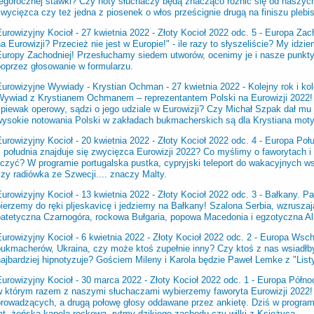
tegorocznej stawki? Czy noty słuchaczy będą znacząco różnić się od naszych?
wycięzca czy też jedna z piosenek o włos prześcignie drugą na finiszu plebi
urowizyjny Kocioł - 27 kwietnia 2022 -
Złoty Kocioł 2022 odc. 5 - Europa Zach
a Eurowizji? Przecież nie jest w Europie!" - ile razy to słyszeliście? My idzie
Europy Zachodniej! Przesłuchamy siedem utworów, ocenimy je i nasze punk
poprzez głosowanie w formularzu.
urowizyjne Wywiady - Krystian Ochman - 27 kwietnia 2022 - Kolejny rok i kol
Wywiad z Krystianem Ochmanem – reprezentantem Polski na Eurowizji 2022! 
śpiewak operowy, sądzi o jego udziale w Eurowizji? Czy Michał Szpak dał mu
wysokie notowania Polski w zakładach bukmacherskich są dla Krystiana mot
urowizyjny Kocioł - 20 kwietnia 2022 -
Złoty Kocioł 2022 odc. 4 - Europa Poł
z południa znajduje się zwycięzca Eurowizji 2022? Co myślimy o faworytach i
liczyć? W programie portugalska pustka, cypryjski teleport do wakacyjnych 
zy radiówka ze Szwecji.... znaczy Malty.
urowizyjny Kocioł - 13 kwietnia 2022 -
Złoty Kocioł 2022 odc. 3 - Bałkany. 
bierzemy do ręki pljeskavicę i jedziemy na Bałkany! Szalona Serbia, wzrusza
patetyczna Czarnogóra, rockowa Bułgaria, popowa Macedonia i egzotyczna Al
urowizyjny Kocioł - 6 kwietnia 2022 -
Złoty Kocioł 2022 odc. 2 - Europa Wsc
bukmacherów, Ukraina, czy może ktoś zupełnie inny? Czy ktoś z nas wsiadł
najbardziej hipnotyzuje? Gościem Mileny i Karola będzie Paweł Lemke z "Li
Eurowizyjny Kocioł - 30 marca 2022 -
Złoty Kocioł 2022 odc. 1 - Europa Pół
w którym razem z naszymi słuchaczami wybierzemy faworyta Eurowizji 2022! 
prowadzących, a drugą połowę głosy oddawane przez ankietę. Dziś w program
at, żeńska kapela rockowa, rytmy dzikiego zachodu czy wilki z Księżyca.