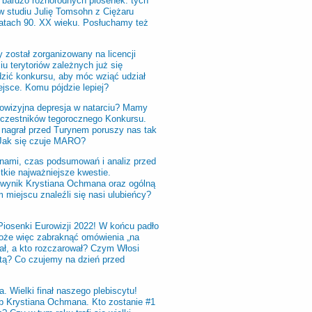
elu bardzo różnorodnych piosenek: tych
 w studiu Julię Tomsohn z Ciężaru
latach 90. XX wieku. Posłuchamy też
 został zorganizowany na licencji
iu terytoriów zależnych już się
dzić konkursu, aby móc wziąć udział
ejsce. Komu pójdzie lepiej?
urowizyjna depresja w natarciu? Mamy
uczestników tegorocznego Konkursu.
r nagrał przed Turynem poruszy nas tak
 Jak się czuje MARO?
a nami, czas podsumowań i analiz przed
kie najważniejsze kwestie.
 wynik Krystiana Ochmana oraz ogólną
 miejscu znaleźli się nasi ulubieńcy?
iosenki Eurowizji 2022! W końcu padło
może więc zabraknąć omówienia „na
ał, a kto rozczarował? Czym Włosi
otą? Co czujemy na dzień przed
. Wielki finał naszego plebiscytu!
b Krystiana Ochmana. Kto zostanie #1