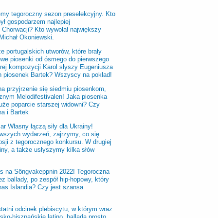
y tegoroczny sezon preselekcyjny. Kto
był gospodarzem najlepiej
z Chorwacji? Kto wywołał największy
 Michał Okoniewski.
portugalskich utworów, które brały
łowe piosenki od ósmego do pierwszego
órej kompozycji Karol słyszy Eugeniusza
ch piosenek Bartek? Wszyscy na pokład!
a przyjrzenie się siedmiu piosenkom,
nym Melodifestivalen! Jaka piosenka
że poparcie starszej widowni? Czy
a i Bartek
ar Własny łączą siły dla Ukrainy!
nowszych wydarzeń, zajrzymy, co się
sji z tegorocznego konkursu. W drugiej
ny, a także usłyszymy kilka słów
zas na Söngvakeppnin 2022! Tegoroczna
ez ballady, po zespół hip-hopowy, który
nas Islandia? Czy jest szansa
ostatni odcinek plebiscytu, w którym wraz
ko-hiszpańskie latino, ballada prosto