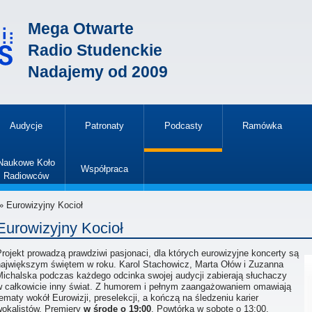
Mega Otwarte
Radio Studenckie
Nadajemy od 2009
Audycje
Patronaty
Podcasty
Ramówka
»
Naukowe Koło
Współpraca
Radiowców
»
» Eurowizyjny Kocioł
Eurowizyjny Kocioł
rojekt prowadzą prawdziwi pasjonaci, dla których eurowizyjne koncerty są
największym świętem w roku. Karol Stachowicz, Marta Ołów i Zuzanna
Michalska podczas każdego odcinka swojej audycji zabierają słuchaczy
w całkowicie inny świat. Z humorem i pełnym zaangażowaniem omawiają
ematy wokół Eurowizji, preselekcji, a kończą na śledzeniu karier
wokalistów. Premiery
w środę o 19:00
. Powtórka w sobotę o 13:00.