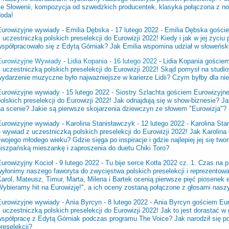
ze Słowenii, kompozycja od szwedzkich producentek, klasyka połączona z no
doda!
Eurowizyjne wywiady - Emilia Dębska - 17 lutego 2022 - Emilia Dębska gości
 uczestniczką polskich preselekcji do Eurowizji 2022! Kiedy i jak w jej życiu
współpracowało się z Edytą Górniak? Jak Emilia wspomina udział w słoweński
Eurowizyjne Wywiady - Lidia Kopania - 16 lutego 2022
- Lidia Kopania goście
 uczestniczką polskich preselekcji do Eurowizji 2022! Skąd pomysł na studiowan
wydarzenie muzyczne było najważniejsze w karierze Lidii? Czym byłby dla nie
Eurowizyjne wywiady - 15 lutego 2022 -
Siostry Szlachta gościem Eurowizyjn
olskich preselekcji do Eurowizji 2022! Jak odnajdują się w show-biznesie? 
na scenie? Jakie są pierwsze skojarzenia dziewczyn ze słowem "Eurowizja"?
Eurowizyjne wywiady - Karolina Stanisławczyk - 12 lutego 2022 - Karolina St
 wywiad z uczestniczką polskich preselekcji do Eurowizji 2022! Jak Karolin
wojego młodego wieku? Gdzie sięga po inspiracje i gdzie najlepiej jej się two
hiszpańską mieszankę i zaproszenia do duetu Chiki Toro?
urowizyjny Kocioł - 9 lutego 2022 - Tu bije serce Kotła 2022 cz. 1. Czas na 
yłonimy naszego faworyta do zwycięstwa polskich preselekcji i reprezentowa
arol, Mateusz, Timur, Marta, Milena i Bartek ocenią pierwsze pięć piosenek e
Wybieramy hit na Eurowizję!", a ich oceny zostaną połączone z głosami nasz
Eurowizyjne wywiady - Ania Byrcyn - 8 lutego 2022 -
Ania Byrcyn gościem Eur
 uczestniczką polskich preselekcji do Eurowizji 2022! Jak to jest dorastać w
współpracę z Edytą Górniak podczas programu The Voice? Jak narodził się po
reselekcji?