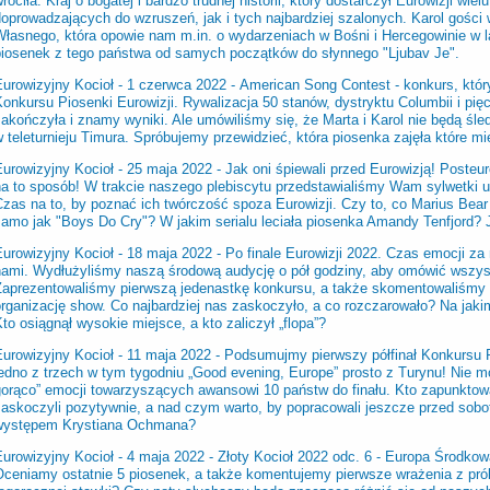
róciła. Kraj o bogatej i bardzo trudnej historii, który dostarczył Eurowizji wi
oprowadzających do wzruszeń, jak i tych najbardziej szalonych. Karol gości
Własnego, która opowie nam m.in. o wydarzeniach w Bośni i Hercegowinie w 
piosenek z tego państwa od samych początków do słynnego "Ljubav Je".
Eurowizyjny Kocioł - 1 czerwca 2022 -
American Song Contest - konkurs, który
onkursu Piosenki Eurowizji. Rywalizacja 50 stanów, dystryktu Columbii i pięc
akończyła i znamy wyniki. Ale umówiliśmy się, że Marta i Karol nie będą śle
 teleturnieju Timura. Spróbujemy przewidzieć, która piosenka zajęła które mi
Eurowizyjny Kocioł - 25 maja 2022 -
Jak oni śpiewali przed Eurowizją! Poste
na to sposób! W trakcie naszego plebiscytu przedstawialiśmy Wam sylwetki 
Czas na to, by poznać ich twórczość spoza Eurowizji. Czy to, co Marius Bea
samo jak "Boys Do Cry"? W jakim serialu leciała piosenka Amandy Tenfjord?
Eurowizyjny Kocioł - 18 maja 2022 -
Po finale Eurowizji 2022. Czas emocji z
nami. Wydłużyliśmy naszą środową audycję o pół godziny, aby omówić wszyst
Zaprezentowaliśmy pierwszą jedenastkę konkursu, a także skomentowaliśmy
rganizację show. Co najbardziej nas zaskoczyło, a co rozczarowało? Na jakim
to osiągnął wysokie miejsce, a kto zaliczył „flopa”?
Eurowizyjny Kocioł - 11 maja 2022 -
Podsumujmy pierwszy półfinał Konkursu P
jedno z trzech w tym tygodniu „Good evening, Europe” prosto z Turynu! Nie 
gorąco” emocji towarzyszących awansowi 10 państw do finału. Kto zapunktow
zaskoczyli pozytywnie, a nad czym warto, by popracowali jeszcze przed sob
występem Krystiana Ochmana?
Eurowizyjny Kocioł - 4 maja 2022 -
Złoty Kocioł 2022 odc. 6 - Europa Środkowa
Oceniamy ostatnie 5 piosenek, a także komentujemy pierwsze wrażenia z pró