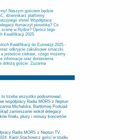
t inny! Naszym gościem będzie
C, dziennikarz platformy
ewizyjnego show! Współpracę
delegacji tłumaczył piosenkę? Co
a scenę w Rydze? Oprócz tego
 Kwalifikacji 2025.
ich Kwalifikacji do Eurowizji 2025 -
oraz odkryjcie zakulisowe smaczki.
 a jesteście ciekawi, czego możemy
 informacje oraz doniesienia.
a dołożą goście: Zuzanna
 - to trzeba wszystko podsumować.
 we współpracy Radia MORS z Neptun
zanna Michalska, Bartłomiej Podsiad
 Skąd zamieszanie wokół delegacji
ków finału, plusy i minusy koncertów
ółpracy Radia MORS z Neptun TV.
24. Karol Stachowicz gości w studiu