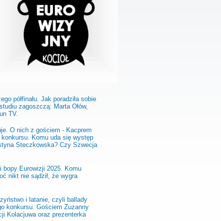
go półfinału. Jak poradziła sobie
 studiu zagoszczą: Marta Ołów,
tun TV.
zuje. O nich z gościem - Kacprem
 konkursu. Komu uda się występ
Justyna Steczkowska? Czy Szwecja
li bopy Eurowizji 2025. Komu
 nikt nie sądził, że wygra
yństwo i latanie, czyli ballady
ego konkursu. Gościem Zuzanny
cji Kolacjuwa oraz prezenterka