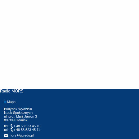
Radio MORS
Mapa
Budynek Wydziału
Nauk Społecznych
ul. prof. Marii Janion 3
80-309 Gdańsk
tel.:
+ 48 58 523 45 10
tel.:
+ 48 58 523 45 11
mors@ug.edu.pl