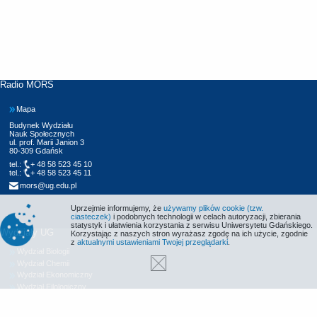
Radio MORS
Mapa
Budynek Wydziału
Nauk Społecznych
ul. prof. Marii Janion 3
80-309 Gdańsk
tel.:
+ 48 58 523 45 10
tel.:
+ 48 58 523 45 11
mors@ug.edu.pl
Uprzejmie informujemy, że
używamy plików cookie (tzw.
ciasteczek)
i podobnych technologii w celach autoryzacji, zbierania
statystyk i ułatwienia korzystania z serwisu Uniwersytetu Gdańskiego.
Wydziały UG
Korzystając z naszych stron wyrażasz zgodę na ich użycie, zgodnie
z
aktualnymi ustawieniami Twojej przeglądarki
.
Wydział Biologii
Wydział Chemii
Wydział Ekonomiczny
Wydział Filologiczny
Wydział Historyczny
Wydział Matematyki, Fizyki i Informatyki