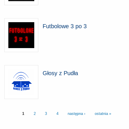
Futbolowe 3 po 3
Głosy z Pudła
1
2
3
4
następna ›
ostatnia »