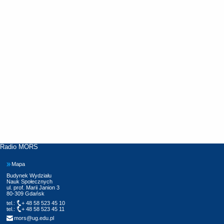
Radio MORS
Mapa
Budynek Wydziału
Nauk Społecznych
ul. prof. Marii Janion 3
80-309 Gdańsk
tel.:
+ 48 58 523 45 10
tel.:
+ 48 58 523 45 11
mors@ug.edu.pl