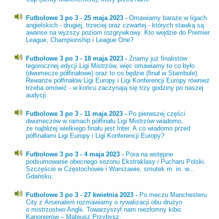
Futbolowe 3 po 3 - 25 maja 2023 -
Omawiamy baraże w ligach
angielskich - drugiej, trzeciej oraz czwartej - których stawką są
awanse na wyższy poziom rozgrywkowy. Kto wejdzie do Premier
League, Championship i League One?
Futbolowe 3 po 3 - 18 maja 2023 -
Znamy już finalistów
tegorocznej edycji Ligi Mistrzów, więc omawiamy to co było
(dwumecze półfinałowe) oraz to co będzie (finał w Stambule).
Rewanże półfinałów Ligi Europy i Ligi Konferencji Europy również
trzeba omówić - w końcu zaczynają się trzy godziny po naszej
audycji.
Futbolowe 3 po 3 - 11 maja 2023 -
Po pierwszej części
dwumeczów w ramach półfinału Ligi Mistrzów wiadomo,
że najbliżej wielkiego finału jest Inter. A co wiadomo przed
półfinałami Ligi Europy i Ligi Konferencji Europy?
Futbolowe 3 po 3 - 4 maja 2023 -
Pora na wstępne
podsumowanie obecnego sezonu Ekstraklasy i Pucharu Polski.
Szczęście w Częstochowie i Warszawie, smutek m. in. w...
Gdańsku.
Futbolowe 3 po 3 - 27 kwietnia 2023 -
Po meczu Manchesteru
City z Arsenalem rozmawiamy o rywalizacji obu drużyn
o mistrzostwo Anglii. Towarzyszył nam niezłomny kibic
Kanonierów – Mateusz Przybysz.