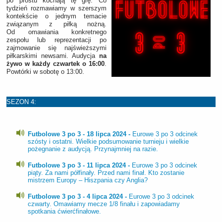
po prostu kochają tę grę. Co
tydzień rozmawiamy w szerszym
kontekście o jednym temacie
związanym z piłką nożną.
Od omawiania konkretnego
zespołu lub reprezentacji po
zajmowanie się najświeższymi
piłkarskimi newsami. Audycja
na
żywo
w każdy czwartek o 16:00
.
Powtórki w sobotę o 13:00.
SEZON 4:
Futbolowe 3 po 3 - 18 lipca 2024 -
Eurowe 3 po 3 odcinek
szósty i ostatni. Wielkie podsumowanie turnieju i wielkie
pożegnanie z audycją. Przynajmniej na razie.
Futbolowe 3 po 3 - 11 lipca 2024 -
Eurowe 3 po 3 odcinek
piąty. Za nami półfinały. Przed nami finał. Kto zostanie
mistrzem Europy – Hiszpania czy Anglia?
Futbolowe 3 po 3 - 4 lipca 2024 -
Eurowe 3 po 3 odcinek
czwarty. Omawiamy mecze 1/8 finału i zapowiadamy
spotkania ćwierćfinałowe.