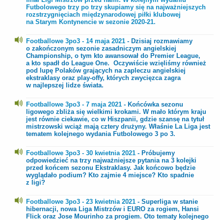
Futbolowego trzy po trzy skupiamy się na najważniejszych
rozstrzygnięciach międzynarodowej piłki klubowej
na Starym Kontynencie w sezonie 2020-21.
Footballowe 3po3 - 14 maja 2021
- Dzisiaj rozmawiamy
o zakończonym sezonie zasadniczym angielskiej
Championship, o tym kto awansował do Premier League,
a kto spadł do League One. Oczywiście wzięliśmy również
pod lupę Polaków grających na zapleczu angielskiej
ekstraklasy oraz play-offy, których zwycięzca zagra
w najlepszej lidze świata.
Footballowe 3po3 - 7 maja 2021
- Końcówka sezonu
ligowego zbliża się wielkimi krokami. W mało którym kraju
jest równie ciekawie, co w Hiszpanii, gdzie szansę na tytuł
mistrzowski wciąż mają cztery drużyny. Właśnie La Liga jest
tematem kolejnego wydania Futbolowego 3 po 3.
Footballowe 3po3 - 30 kwietnia 2021
- Próbujemy
odpowiedzieć na trzy najważniejsze pytania na 3 kolejki
przed końcem sezonu Ekstraklasy. Jak końcowo będzie
wyglądało podium? Kto zajmie 4 miejsce? Kto spadnie
z ligi?
Footballowe 3po3 - 23 kwietnia 2021
- Superliga w stanie
hi
bernacji, nowa Liga Mistrzów i EURO za rogiem, Hansi
Flick oraz Jose Mourinho za progiem. Oto tematy kolejnego