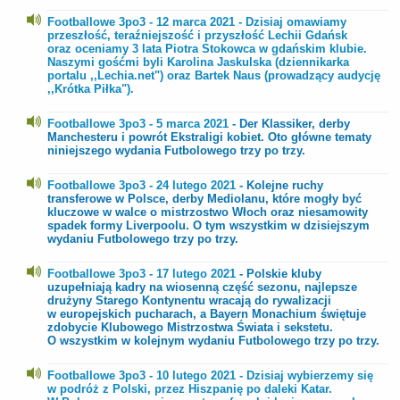
Footballowe 3po3 - 12 marca 2021 - Dzisiaj omawiamy
przeszłość, teraźniejszość i przyszłość Lechii Gdańsk
oraz oceniamy 3 lata Piotra Stokowca w gdańskim klubie.
Naszymi gośćmi byli Karolina Jaskulska (dziennikarka
portalu ,,Lechia.net") oraz Bartek Naus (prowadzący audycję
,,Krótka Piłka").
Footballowe 3po3 - 5 marca 2021
- Der Klassiker, derby
Manchesteru i powrót Ekstraligi kobiet. Oto główne tematy
niniejszego wydania Futbolowego trzy po trzy.
Footballowe 3po3 - 24 lutego 2021
- Kolejne ruchy
transferowe w Polsce, derby Mediolanu, które mogły być
kluczowe w walce o mistrzostwo Włoch oraz niesamowity
spadek formy Liverpoolu. O tym wszystkim w dzisiejszym
wydaniu Futbolowego trzy po trzy.
Footballowe 3po3 - 17 lutego 2021
- Polskie kluby
uzupełniają kadry na wiosenną część sezonu, najlepsze
drużyny Starego Kontynentu wracają do rywalizacji
w europejskich pucharach, a Bayern Monachium świętuje
zdobycie Klubowego Mistrzostwa Świata i sekstetu.
O wszystkim w kolejnym wydaniu Futbolowego trzy po trzy.
Footballowe 3po3 - 10 lutego 2021 - Dzisiaj wybierzemy się
w podróż z Polski, przez Hiszpanię po daleki Katar.