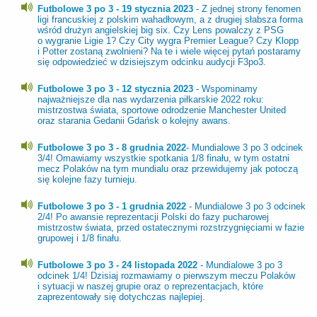
Futbolowe 3 po 3 - 19 stycznia 2023
- Z jednej strony fenomen
ligi francuskiej z polskim wahadłowym, a z drugiej słabsza forma
wśród drużyn angielskiej big six. Czy Lens powalczy z PSG
o wygranie Ligie 1? Czy City wygra Premier League? Czy Klopp
i Potter zostaną zwolnieni? Na te i wiele więcej pytań postaramy
się odpowiedzieć w dzisiejszym odcinku audycji F3po3.
Futbolowe 3 po 3 - 12 stycznia 2023
- Wspominamy
najważniejsze dla nas wydarzenia piłkarskie 2022 roku:
mistrzostwa świata, sportowe odrodzenie Manchester United
oraz starania Gedanii Gdańsk o kolejny awans.
Futbolowe 3 po 3 - 8 grudnia 2022
- Mundialowe 3 po 3 odcinek
3/4! Omawiamy wszystkie spotkania 1/8 finału, w tym ostatni
mecz Polaków na tym mundialu oraz przewidujemy jak potoczą
się kolejne fazy turnieju.
Futbolowe 3 po 3 - 1 grudnia 2022
- Mundialowe 3 po 3 odcinek
2/4! Po awansie reprezentacji Polski do fazy pucharowej
mistrzostw świata, przed ostatecznymi rozstrzygnięciami w fazie
grupowej i 1/8 finału.
Futbolowe 3 po 3 - 24 listopada 2022
- Mundialowe 3 po 3
odcinek 1/4! Dzisiaj rozmawiamy o pierwszym meczu Polaków
i sytuacji w naszej grupie oraz o reprezentacjach, które
zaprezentowały się dotychczas najlepiej.