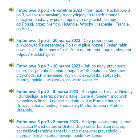
Futbolowe 3 po 3 - 6 kwietnia 2023
- Tym razem Pucharowe 3
po 3, wszak rozmawiamy o decydujących fazach zmagań
o krajowe puchary w poszczególnych częściach Europy –
od Polski, przez Niemcy, Holandię, Włochy Hiszpanię i Francję,
po Anglię.
Futbolowe 3 po 3 - 30 marca 2023
- Czy powinno się
zlikwidować Reprezentację Polski w piłce nożnej? Jeden rabin
powie "tak", drugi powie "nie". A co na ten temat sądzą eksperci
F3po3? Posłuchajcie!
Futbolowe 3 po 3 - 16 marca 2023 -
Jak po nocy przychodzi
dzień, tak po zakończeniu zmagań w 1/8 finału Ligi Mistrzów
przychodzi ich omówienie. Wyniki, ciekawostki, statystyki,
rekordy, opinie – wszystko, co warto wiedzieć.
Futbolowe 3 po 3 - 9 marca 2023 -
Buongiorno, były już Niemcy
i Bundesliga, a teraz pora na Italię i Serie A. Siedem mocnych
zespołów w lidze i komplet siedmiu ekip w Europucharach.
Do wysłuchania audycji zapraszają Mattia Sarossi i Martino
Urbanolo.
Futbolowe 3 po 3 - 2 marca 2023 -
Audycja poświęcona niemal
w całości Manchesterowi United. Jego coraz bardziej udanej,
szczęśliwej teraźniejszości i nieco niepewnej przyszłości -
przynajmniej z pozasportowego punktu widzenia.