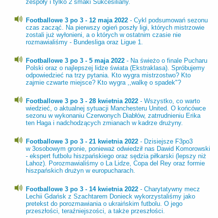
zespoły i tylko 2 smaki Sukcesiliany.
Footballowe 3 po 3 - 12 maja 2022
- Cykl podsumowań sezonu
czas zacząć. Na pierwszy ogień poszły ligi, których mistrzowie
zostali już wyłonieni, a o których w ostatnim czasie nie
rozmawialiśmy - Bundesliga oraz Ligue 1.
Footballowe 3 po 3 - 5 maja 2022
- Na świeżo o finale Pucharu
Polski oraz o najlepszej lidze świata (Ekstraklasa). Spróbujemy
odpowiedzieć na trzy pytania. Kto wygra mistrzostwo? Kto
zajmie czwarte miejsce? Kto wygra ,,walkę o spadek"?
Footballowe 3 po 3 - 28 kwietnia 2022
- Wszystko, co warto
wiedzieć, o aktualnej sytuacji Manchesteru United. O końcówce
sezonu w wykonaniu Czerwonych Diabłów, zatrrudnieniu Erika
ten Haga i nadchodzących zmianach w kadrze drużyny.
Footballowe 3 po 3 - 21 kwietnia 2022
- Dzisiejsze F3po3
w 3osobowym gronie, ponieważ odwiedził nas Dawid Komorowski
- ekspert futbolu hiszpańskiego oraz sędzia piłkarski (lepszy niż
Lahoz). Porozmawialiśmy o La Lidze, Copa del Rey oraz formie
hiszpańskich drużyn w europucharach.
Footballowe 3 po 3 - 14 kwietnia 2022
- Charytatywny mecz
Lechii Gdańsk z Szachtarem Donieck wykorzystaliśmy jako
pretekst do porozmawiania o ukraińskim futbolu. O jego
przeszłości, teraźniejszości, a także przeszłości.