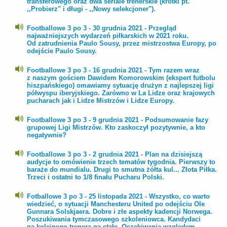
transferowego oraz dwa seriale trenerskie (krótki pt.
,,Probierz" i długi - ,,Nowy selekcjoner").
Footballowe 3 po 3 - 30 grudnia 2021 - Przegląd
najważniejszych wydarzeń piłkarskich w 2021 roku.
Od zatrudnienia Paulo Sousy, przez mistrzostwa Europy, po
odejście Paulo Sousy.
Footballowe 3 po 3 - 16 grudnia 2021 - Tym razem wraz
z naszym gościem Dawidem Komorowskim (ekspert futbolu
hiszpańskiego) omawiamy sytuację drużyn z najlepszej ligi
półwyspu iberyjskiego. Zarówno w La Lidze oraz krajowych
pucharach jak i Lidze Mistrzów i Lidze Europy.
Footballowe 3 po 3 - 9 grudnia 2021 - Podsumowanie fazy
grupowej Ligi Mistrzów. Kto zaskoczył pozytywnie, a kto
negatywnie?
Footballowe 3 po 3 - 2 grudnia 2021 - Plan na dzisiejszą
audycje to omówienie trzech tematów tygodnia. Pierwszy to
baraże do mundialu. Drugi to smutna żółta kul... Złota Piłka.
Trzeci i ostatni to 1/8 finału Pucharu Polski.
Fotballowe 3 po 3 - 25 listopada 2021 - Wszystko, co warto
wiedzieć, o sytuacji Manchesteru United po odejściu Ole
Gunnara Solskjaera. Dobre i złe aspekty kadencji Norwega.
Poszukiwania tymczasowego szkoleniowca. Kandydaci
na kolejnego trenera na stałe. Oczekiwania względem