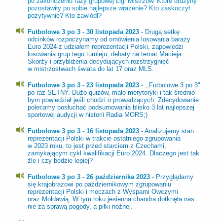
po zakończeniu fazy grupowej Ligi Mistrzów. Które drużyny
pozostawiły po sobie najlepsze wrażenie? Kto zaskoczył
pozytywnie? Kto zawiódł?
Futbolowe 3 po 3 - 30 listopada 2023
- Drugą setkę
odcinków rozpoczynamy od omówienia losowania baraży
Euro 2024 z udziałem reprezentacji Polski, zapowiedzi
losowania grup tego turnieju, debaty na temat Macieja
Skorży i przybliżenia decydujących rozstrzygnięć
w mistrzostwach świata do lat 17 oraz MLS.
Futbolowe 3 po 3 - 23 listopada 2023
- ,,Futbolowe 3 po 3"
po raz SETNY. Dużo quizów, mało merytoryki i tak średnio
bym powiedział jeśli chodzi o prowadzących. Zdecydowanie
polecamy posłuchać podsumowania blisko 3 lat najlepszej
sportowej audycji w historii Radia MORS;)
Futbolowe 3 po 3 - 16 listopada 2023
- Analizujemy stan
reprezentacji Polski w trakcie ostatniego zgrupowania
w 2023 roku, to jest przed starciem z Czechami,
zamykającym cykl kwalifikacji Euro 2024. Dlaczego jest tak
źle i czy będzie lepiej?
Futbolowe 3 po 3 - 26 października 2023
- Przyglądamy
się krajobrazowi po październikowym zgrupowaniu
reprezentacji Polski i meczach z Wyspami Owczymi
oraz Mołdawią. W tym roku jesienna chandra dotknęła nas
nie za sprawą pogody, a piłki nożnej.