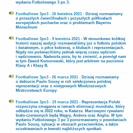
wydania Futbolowego 3 po 3.
Footballowe 3po3 - 16 kwietnia 2021
-
Dzisiaj rozmawiamy
o przeszłych ćwierćfinałach i przyszłych półfinałach
europejskich pucharów oraz o problemach Bayernu
Monachium
Footballowe 3po3 - 9 kwietnia 2021
- W stosunkowo krótkiej
historii naszej audycji rozmawialiśmy już o futbolu polskim
i światowym, o piłce kobiecej, o klubach i reprezentacjach.
Nigdy nie poświęciliśmy jednak więcej czasu sędziom
i sędziowaniu. Nadeszła pora, by to zmienić, a pomógł nam
w tym Dawid Komorowski, który jest arbitrem na poziomie
Klasy A i Klasy B.
Footballowe 3po3 - 26 marca 2021
-
Dzisiaj rozmawiamy
o debiucie Paulo Sousy w roli selekcjonera polskiej
reprezentacji oraz o nietypowych Młodzieżowych
Mistrzostwach Europy
Footballowe 3po3 - 19 marca 2021
- Reprezentacja Polski
rozpoczyna zmagania w ramach eliminacji mundialu, który
odbędzie się w 2022 roku, w Katarze. Marcowymi rywalami
biało-czerwonych będą Węgry, Andora oraz Anglia. W tym
wydaniu Futbolowego 3 po 3 porozmawiamy o powołaniach
Paulo Sousy, sytuacji w obozach przeciwników, a także
oczekiwaniach w kwestii najbliższych spotkań.