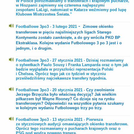
W Polsce porozmawiamy o transferach i krajowym pucharze,
w Hiszpanii zajmiemy się czterema najlepszymi
zespołami LaLigi, natomiast w Katarze weźmiemy pod lupę
Klubowe Mistrzostwa Świata."
-
Footballowe 3po3 - 3 lutego 2021
Zimowe okienko
transferowe w pięciu najsilniejszych ligach Starego
Kontynentu zostało zamknięte, a do gry wróciła PKO BP
Ekstraklasa. Kolejne wydanie Futbolowego 3 po 3 jest i o
jednym, i o drugim.
Footballowe 3po3 - 27 stycznia 2021 - Dzisiaj rozmawiamy
o sylwetkach Paulo Sousy i Franka Lamparda oraz o tym jak
będzie wyglądała w przyszłości reprezentacja Polski
i Chelsea. Oprócz tego jak co tydzień w styczniu
prześledziliśmy najciekawsze transfery tygodnia.
Footballowe 3po3 - 20 stycznia 2021
- Czy zwolnienie
Jerzego Brzęczka było właściwą decyzją? Jak wielkim
piłkarzem był Wayne Rooney? Co dzieje się na rynku
transferowym? Odpowiedzi na wszystkie pytania szukamy
w kolejnym wydaniu Futbolowego trzy po trzy.
Footballowe 3po3 - 13 stycznia 2021 - Pierwsza
ze styczniowych audycji omawiających okienko transferowe.
Oprócz tego rozmawiamy o pucharach krajowych oraz o
PSG pod wodzą nowego trenera.