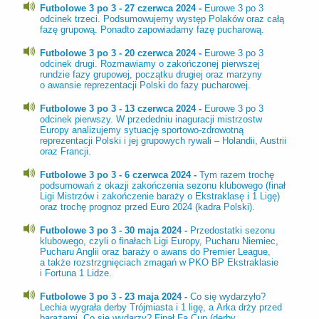
Futbolowe 3 po 3 - 27 czerwca 2024 -
Eurowe 3 po 3
odcinek trzeci. Podsumowujemy występ Polaków oraz całą
fazę grupową. Ponadto zapowiadamy fazę pucharową.
Futbolowe 3 po 3 - 20 czerwca 2024 -
Eurowe 3 po 3
odcinek drugi. Rozmawiamy o zakończonej pierwszej
rundzie fazy grupowej, początku drugiej oraz marzyny
o awansie reprezentacji Polski do fazy pucharowej.
Futbolowe 3 po 3 - 13 czerwca 2024 -
Eurowe 3 po 3
odcinek pierwszy. W przededniu inaguracji mistrzostw
Europy analizujemy sytuację sportowo-zdrowotną
reprezentacji Polski i jej grupowych rywali – Holandii, Austrii
oraz Francji.
Futbolowe 3 po 3 - 6 czerwca 2024 -
Tym razem trochę
podsumowań z okazji zakończenia sezonu klubowego (finał
Ligi Mistrzów i zakończenie baraży o Ekstraklasę i 1 Ligę)
oraz trochę prognoz przed Euro 2024 (kadra Polski).
Futbolowe 3 po 3 - 30 maja 2024 -
Przedostatki sezonu
klubowego, czyli o finałach Ligi Europy, Pucharu Niemiec,
Pucharu Anglii oraz baraży o awans do Premier League,
a także rozstrzgnięciach zmagań w PKO BP Ekstraklasie
i Fortuna 1 Lidze.
Futbolowe 3 po 3 - 23 maja 2024 -
Co się wydarzyło?
Lechia wygrała derby Trójmiasta i 1 ligę, a Arka drży przed
barażami. Co się wydarzy? Finał Fa Cup (derby