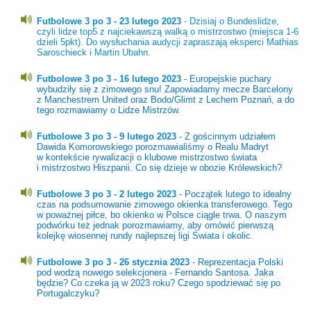
Futbolowe 3 po 3 - 23 lutego 2023
- Dzisiaj o Bundeslidze,
czyli lidze top5 z najciekawszą walką o mistrzostwo (miejsca 1-6
dzieli 5pkt). Do wysłuchania audycji zapraszają eksperci Mathias
Saroschieck i Martin Ubahn.
Futbolowe 3 po 3 - 16 lutego 2023
- Europejskie puchary
wybudziły się z zimowego snu! Zapowiadamy mecze Barcelony
z Manchestrem United oraz Bodo/Glimt z Lechem Poznań, a do
tego rozmawiamy o Lidze Mistrzów.
Futbolowe 3 po 3 - 9 lutego 2023
- Z gościnnym udziałem
Dawida Komorowskiego porozmawialiśmy o Realu Madryt
w kontekście rywalizacji o klubowe mistrzostwo świata
i mistrzostwo Hiszpanii. Co się dzieje w obozie Królewskich?
Futbolowe 3 po 3 - 2 lutego 2023
- Początek lutego to idealny
czas na podsumowanie zimowego okienka transferowego. Tego
w poważnej piłce, bo okienko w Polsce ciągle trwa. O naszym
podwórku też jednak porozmawiamy, aby omówić pierwszą
kolejkę wiosennej rundy najlepszej ligi Świata i okolic.
Futbolowe 3 po 3 - 26 stycznia 2023
- Reprezentacja Polski
pod wodzą nowego selekcjonera - Fernando Santosa. Jaka
będzie? Co czeka ją w 2023 roku? Czego spodziewać się po
Portugalczyku?