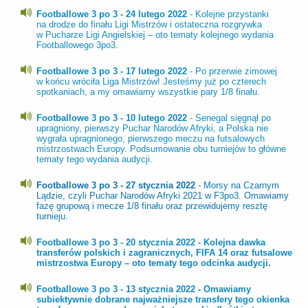
Footballowe 3 po 3 - 24 lutego 2022
- Kolejne przystanki
na drodze do finału Ligi Mistrzów i ostateczna rozgrywka
w Pucharze Ligi Angielskiej – oto tematy kolejnego wydania
Footballowego 3po3.
Footballowe 3 po 3 - 17 lutego 2022
- Po przerwie zimowej
w końcu wróciła Liga Mistrzów! Jesteśmy już po czterech
spotkaniach, a my omawiamy wszystkie pary 1/8 finału.
Footballowe 3 po 3 - 10 lutego 2022
- Senegal sięgnął po
upragniony, pierwszy Puchar Narodów Afryki, a Polska nie
wygrała upragnionego, pierwszego meczu na futsalowych
mistrzostwach Europy. Podsumowanie obu turniejów to główne
tematy tego wydania audycji.
Footballowe 3 po 3 - 27 stycznia 2022
- Morsy na Czarnym
Lądzie, czyli Puchar Narodów Afryki 2021 w F3po3. Omawiamy
fazę grupową i mecze 1/8 finału oraz przewidujemy resztę
turnieju.
Footballowe 3 po 3 - 20 stycznia 2022 - Kolejna dawka
transferów polskich i zagranicznych, FIFA 14 oraz futsalowe
mistrzostwa Europy – oto tematy tego odcinka audycji.
Footballowe 3 po 3 - 13 stycznia 2022 - Omawiamy
subiektywnie dobrane najważniejsze transfery tego okienka