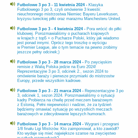
Futbolowe 3 po 3 - 11 kwietnia 2024 -
Klasyka
Futbolowego 3 po 3, czyli omówienie 3 kwestii:
nieuchronnego mistrzostwa Niemiec Bayeru Leverkusen,
kryzysu tureckiej piłki oraz marazmu Manchesteru United.
Futbolowe 3 po 3 - 4 kwietnia 2024 -
Pora wrócić do piłki
klubowej. Porozmawialiśmy o pucharach krajowych
w krajach z top5 + o Pucharze Polski, który jak wiadomo
jest ponad innymi. Oprócz tego troszkę o wyścigu
w Premier League, ale o tym temacie na pewno zrobimy
jeszcze pełny odcinek;)
Futbolowe 3 po 3 - 28 marca 2024 -
Po zwycięskim
remisie z Walią Polska jedzie na Euro 2024!
Reprezentacyjne 3 po 3, odcinek 2., sezon 2024 to
omówienie baraży i pierwsze przymiarki do mistrzostw
Europy, przede wszystkim kadrowe.
Futbolowe 3 po 3 - 21 marca 2024 -
Reprezentacyjne 3 po
3, odcinek 1, sezon 2024. Porozmawialiśmy o sytuacji
kadry Probierza na chwilę przed meczem barażowym
z Estonią. Pełni niepewności i nadziei, że za tydzień
będziemy omawiać sytuację po wszystkich meczach
barażowych w zdecydowanie lepszych humorach.
Futbolowe 3 po 3 - 14 marca 2024 -
Wygrani i przegrani
1/8 finału Ligi Mistrzów. Kto zaimponował, a kto zawiódł?
Kto wydaje się mieć największe szanse na zwycięstwo
w całych rozgrywkach?