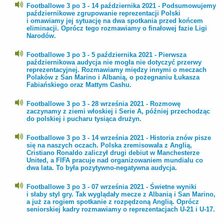
Footballowe 3 po 3 - 14 października 2021 - Podsumowujemy
październikowe zgrupowanie reprezentacji Polski
i omawiamy jej sytuację na dwa spotkania przed końcem
eliminacji. Oprócz tego rozmawiamy o finałowej fazie Ligi
Narodów.
Footballowe 3 po 3 - 5 października 2021 - Pierwsza
październikowa audycja nie mogła nie dotyczyć przerwy
reprezentacyjnej. Rozmawiamy między innymi o meczach
Polaków z San Marino i Albanią, o pożegnaniu Łukasza
Fabiańskiego oraz Mattym Cashu.
Footballowe 3 po 3 - 28 września 2021 - Rozmowę
zaczynamy z ziemi włoskiej i Serie A, później przechodząc
do polskiej i pucharu tysiąca drużyn.
Footballowe 3 po 3 - 14 września 2021 - Historia znów pisze
się na naszych oczach. Polska zremisowała z Anglią,
Cristiano Ronaldo zaliczył drugi debiut w Manchesterze
United, a FIFA pracuje nad organizowaniem mundialu co
dwa lata. To była pozytywno-negatywna audycja.
Footballowe 3 po 3 - 07 września 2021 - Świetne wyniki
i słaby styl gry. Tak wyglądały mecze z Albanią i San Marino,
a już za rogiem spotkanie z rozpędzoną Anglią. Oprócz
seniorskiej kadry rozmawiamy o reprezentacjach U-21 i U-17.