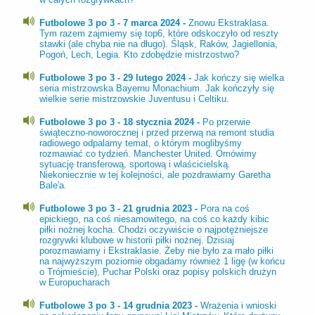
Futbolowe 3 po 3 - 7 marca 2024 -
Znowu Ekstraklasa.
Tym razem zajmiemy się top6, które odskoczyło od reszty
stawki (ale chyba nie na długo). Śląsk, Raków, Jagiellonia,
Pogoń, Lech, Legia. Kto zdobędzie mistrzostwo?
Futbolowe 3 po 3 - 29 lutego 2024 -
Jak kończy się wielka
seria mistrzowska Bayernu Monachium. Jak kończyły się
wielkie serie mistrzowskie Juventusu i Celtiku.
Futbolowe 3 po 3 - 18 stycznia 2024 -
Po przerwie
świąteczno-noworocznej i przed przerwą na remont studia
radiowego odpalamy temat, o którym moglibyśmy
rozmawiać co tydzień. Manchester United. Omówimy
sytuację transferową, sportową i wlaścicielską.
Niekoniecznie w tej kolejności, ale pozdrawiamy Garetha
Bale'a.
Futbolowe 3 po 3 - 21 grudnia 2023 -
Pora na coś
epickiego, na coś niesamowitego, na coś co każdy kibic
piłki nożnej kocha. Chodzi oczywiście o najpotężniejsze
rozgrywki klubowe w historii piłki nożnej. Dzisiaj
porozmawiamy i Ekstraklasie. Żeby nie było za mało piłki
na najwyższym poziomie obgadamy również 1 ligę (w końcu
o Trójmieście), Puchar Polski oraz popisy polskich drużyn
w Europucharach
Futbolowe 3 po 3 - 14 grudnia 2023 -
Wrażenia i wnioski