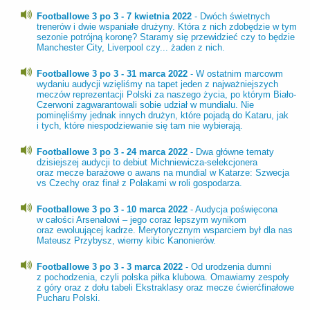
Footballowe 3 po 3 - 7 kwietnia 2022
- Dwóch świetnych
trenerów i dwie wspaniałe drużyny. Która z nich zdobędzie w tym
sezonie potrójną koronę? Staramy się przewidzieć czy to będzie
Manchester City, Liverpool czy... żaden z nich.
Footballowe 3 po 3 - 31 marca 2022
- W ostatnim marcowm
wydaniu audycji wzięliśmy na tapet jeden z najważniejszych
meczów reprezentacji Polski za naszego życia, po którym Biało-
Czerwoni zagwarantowali sobie udział w mundialu. Nie
pominęliśmy jednak innych drużyn, które pojadą do Kataru, jak
i tych, które niespodziewanie się tam nie wybierają.
Footballowe 3 po 3 - 24 marca 2022
- Dwa główne tematy
dzisiejszej audycji to debiut Michniewicza-selekcjonera
oraz mecze barażowe o awans na mundial w Katarze: Szwecja
vs Czechy oraz finał z Polakami w roli gospodarza.
Footballowe 3 po 3 - 10 marca 2022
- Audycja poświęcona
w całości Arsenalowi – jego coraz lepszym wynikom
oraz ewoluującej kadrze. Merytorycznym wsparciem był dla nas
Mateusz Przybysz, wierny kibic Kanonierów.
Footballowe 3 po 3 - 3 marca 2022
- Od urodzenia dumni
z pochodzenia, czyli polska piłka klubowa. Omawiamy zespoły
z góry oraz z dołu tabeli Ekstraklasy oraz mecze ćwierćfinałowe
Pucharu Polski.