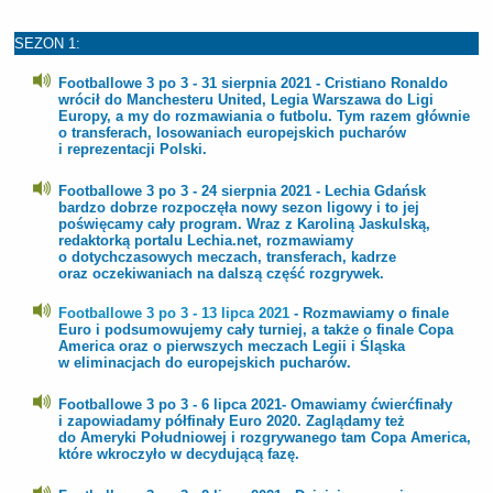
SEZON 1:
Footballowe 3 po 3 - 31 sierpnia 2021 - Cristiano Ronaldo
wrócił do Manchesteru United, Legia Warszawa do Ligi
Europy, a my do rozmawiania o futbolu. Tym razem głównie
o transferach, losowaniach europejskich pucharów
i reprezentacji Polski.
Footballowe 3 po 3 - 24 sierpnia 2021 - Lechia Gdańsk
bardzo dobrze rozpoczęła nowy sezon ligowy i to jej
poświęcamy cały program. Wraz z Karoliną Jaskulską,
redaktorką portalu Lechia.net, rozmawiamy
o dotychczasowych meczach, transferach, kadrze
oraz oczekiwaniach na dalszą część rozgrywek.
Footballowe 3 po 3 - 13 lipca 2021
- Rozmawiamy o finale
Euro i podsumowujemy cały turniej, a także o finale Copa
America oraz o
pierwszych meczach Legii i Śląska
w eliminacjach do europejskich pucharów.
Footballowe 3 po 3 - 6 lipca 2021- Omawiamy ćwierćfinały
i zapowiadamy półfinały Euro 2020. Zaglądamy też
do Ameryki Południowej i rozgrywanego tam Copa America,
które wkroczyło w decydującą fazę.