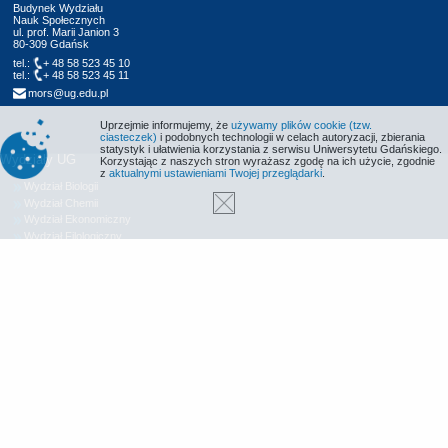
Budynek Wydziału
Nauk Społecznych
ul. prof. Marii Janion 3
80-309 Gdańsk
tel.:
+ 48 58 523 45 10
tel.:
+ 48 58 523 45 11
mors@ug.edu.pl
Uprzejmie informujemy, że
używamy plików cookie (tzw.
ciasteczek)
i podobnych technologii w celach autoryzacji, zbierania
statystyk i ułatwienia korzystania z serwisu Uniwersytetu Gdańskiego.
Wydziały UG
Korzystając z naszych stron wyrażasz zgodę na ich użycie, zgodnie
z
aktualnymi ustawieniami Twojej przeglądarki
.
Wydział Biologii
Wydział Chemii
Wydział Ekonomiczny
Wydział Filologiczny
Wydział Historyczny
Wydział Matematyki, Fizyki i Informatyki
Wydział Nauk Społecznych
Wydział Oceanografii i Geografii
Wydział Prawa i Administracji
Wydział Zarządzania
Międzyuczelniany Wydział Biotechnologii
Biblioteka UG
Centrum Języków Obcych
Centrum Wychowania Fizycznego i Sportu
Wydawnictwo UG
Biuro Karier UG