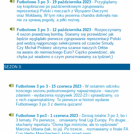
Futbolowe 3 po 3 - 19 października 2023
- Przyglądamy
się krajobrazowi po październikowym zgrupowaniu
reprezentacji Polski i meczach z Wyspami Owczymi
oraz Mołdawią. W tym roku jesienna chandra dotknęła nas
nie za sprawą pogody, a piłki nożnej.
Futbolowe 3 po 3 - 12 października 2023
- Rozpoczynamy
4 sezon prawdziwą bombą. Staramy się przewidzieć jak
będzie wyglądało pierwsze zgrupowanie reprezentacji Polski
pod wodzą najgorszego selekcjonera od czasów Smudy.
Czy Michał Probierz utrzyma szanse naszych Orłów
na awans do niemieckiego Euro? Ciężko powiedzieć, ale
chyba już wiadomo o czym porozmawiamy za tydzień;)
SEZON 3:
Futbolowe 3 po 3 - 15 czerwca 2023 -
W ostatnim odcinku
trzeciego sezonu podsumowujemy najważniejsze - naszym
zdaniem - wydarzenia rozgrywek 2022-23 i sprawdzamy, co
z nich zapamiętaliśmy. To pierwsze w historii wydanie
Futbolowego 3 po 3 z dwoma quizami!
Futbolowe 3 po3 - 1 czerwca 2023 -
Dzisiaj totalne 3 po 3, bo i
3 tematy. Po pierwsze... omawiamy finał Ligi Europy. Po drugie...
słuchamy reportażu "Ósma liga mistrzów, ale to sędziowie"
Marcina Urbana (tak, to ja). Po trzecie... rozmawiamy o finale FA
Cup (derby Manchesteru), który przed nami.