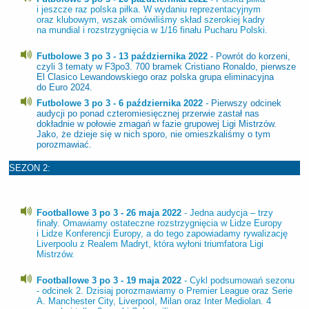
i jeszcze raz polska piłka. W wydaniu reprezentacyjnym
oraz klubowym, wszak omówiliśmy skład szerokiej kadry
na mundial i rozstrzygnięcia w 1/16 finału Pucharu Polski.
Futbolowe 3 po 3 - 13 października 2022
- Powrót do korzeni,
czyli 3 tematy w F3po3. 700 bramek Cristiano Ronaldo, pierwsze
El Clasico Lewandowskiego oraz polska grupa eliminacyjna
do Euro 2024.
Futbolowe 3 po 3 - 6 października 2022
- Pierwszy odcinek
audycji po ponad czteromiesięcznej przerwie zastał nas
dokładnie w połowie zmagań w fazie grupowej Ligi Mistrzów.
Jako, że dzieje się w nich sporo, nie omieszkaliśmy o tym
porozmawiać.
SEZON 2:
Footballowe 3 po 3 - 26 maja 2022
- Jedna audycja – trzy
finały. Omawiamy ostateczne rozstrzygnięcia w Lidze Europy
i Lidze Konferencji Europy, a do tego zapowiadamy rywalizację
Liverpoolu z Realem Madryt, która wyłoni triumfatora Ligi
Mistrzów.
Footballowe 3 po 3 - 19 maja 2022
- Cykl podsumowań sezonu
- odcinek 2. Dzisiaj porozmawiamy o Premier League oraz Serie
A. Manchester City, Liverpool, Milan oraz Inter Mediolan. 4