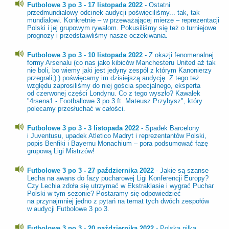
Futbolowe 3 po 3 - 17 listopada 2022
- Ostatni
przedmundialowy odcinek audycji poświęciliśmy... tak, tak
mundialowi. Konkretnie – w przeważającej mierze – reprezentacji
Polski i jej grupowym rywalom. Pokusiliśmy się też o turniejowe
prognozy i przedstaiwliśmy nasze oczekiwania.
Futbolowe 3 po 3 - 10 listopada 2022
- Z okazji fenomenalnej
formy Arsenalu (co nas jako kibiców Manchesteru United aż tak
nie boli, bo wiemy jaki jest jedyny zespół z którym Kanonierzy
przegrali;) ) poświęcamy im dzisiejszą audycję. Z tego też
względu zaprosiliśmy do niej gościa specjalnego, eksperta
od czerwonej części Londynu. Co z tego wyszło? Kawałek
"4rsena1 - Footballowe 3 po 3 ft. Mateusz Przybysz", który
polecamy przesłuchać w całości.
Futbolowe 3 po 3 - 3 listopada 2022
- Spadek Barcelony
i Juventusu, upadek Atletico Madryt i reprezentantów Polski,
popis Benfiki i Bayernu Monachium – pora podsumować fazę
grupową Ligi Mistrzów!
Futbolowe 3 po 3 - 27 października 2022
- Jakie są szanse
Lecha na awans do fazy pucharowej Ligi Konferencji Europy?
Czy Lechia zdoła się utrzymać w Ekstraklasie i wygrać Puchar
Polski w tym sezonie? Postaramy się odpowiedzieć
na przynajmniej jedno z pytań na temat tych dwóch zespołów
w audycji Futbolowe 3 po 3.
Futbolowe 3 po 3 - 20 października 2022 -
Polska piłka