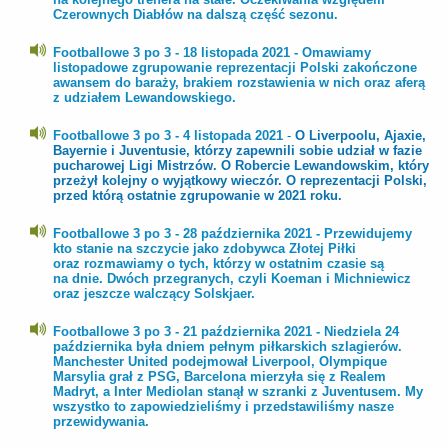
Czerownych Diabłów na dalszą część sezonu.
Footballowe 3 po 3 - 18 listopada 2021 - Omawiamy
listopadowe zgrupowanie reprezentacji Polski zakończone
awansem do baraży, brakiem rozstawienia w nich oraz aferą
z udziałem Lewandowskiego.
Footballowe 3 po 3 - 4 listopada 2021
-
O Liverpoolu, Ajaxie,
Bayernie i Juventusie, którzy zapewnili sobie udział w fazie
pucharowej Ligi Mistrzów. O Robercie Lewandowskim, który
przeżył kolejny o wyjątkowy wieczór. O reprezentacji Polski,
przed którą ostatnie zgrupowanie w 2021 roku.
Footballowe 3 po 3 - 28 października 2021 - Przewidujemy
kto stanie na szczycie jako zdobywca Złotej Piłki
oraz rozmawiamy o tych, którzy w ostatnim czasie są
na dnie. Dwóch przegranych, czyli Koeman i Michniewicz
oraz jeszcze walczący Solskjaer.
Footballowe 3 po 3 - 21 października 2021 - Niedziela 24
października była dniem pełnym piłkarskich szlagierów.
Manchester United podejmował Liverpool, Olympique
Marsylia grał z PSG, Barcelona mierzyła się z Realem
Madryt, a Inter Mediolan stanął w szranki z Juventusem. My
wszystko to zapowiedzieliśmy i przedstawiliśmy nasze
przewidywania.