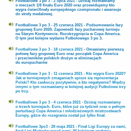
Footballowe 3 po 3 - 2 lipca 2021 -
Dzisiaj rozmawiamy
o meczach 1/8 finału Euro 2020 oraz przewidujemy kto
wygra ćwierćfinały europejskiego czempionatu i awansuje
do strefy medalowej.
Footballowe 3 po 3 - 25 czerwca 2021 -
Podsumowanie fazy
grupowej Euro 2020. Zapowiedź fazy pucharowej turnieju
na Starym Kontynencie. Rozstrzygnięcia w Copa America.
O tym jest kolejne wydanie Futbolowego 3 po 3.
Footballowe 3 po 3 - 18 czerwca 2021
-
Omawiamy pierwszą
połowę fazy grupowej Euro oraz początek Copa America
i przeciwników polskich drużyn w eliminacjach
do europucharów
Footballowe 3 po 3 - 11 czerwca 2021 - Kto wygra Euro 2020?
Jak w turniejowych zmaganiach spisze się reprezentacja
Polski? Kto zaskoczy pozytywnie, a kto negatywnie? Między
innymi o tym rozmawiamy w kolejnej audycji Futbolowe trzy
po trzy.
Footballowe 3 po 3 - 4 czerwca 2021 - Dzisiaj rozmawiamy
o trzech turniejach. Euro, które już za tydzień oraz o pełnym
perturbacji Copa America i młodzieżowych mistrzostwach
Europy, gdzie do rozegrania został już tylko finał.
Footballowe 3po3 - 28 maja 2021
- Finał Ligi Europy za nami,
finał Ligi Mistrzów przed nami. W kolejnym wydaniu