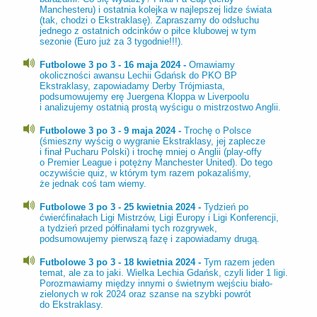
Manchesteru) i ostatnia kolejka w najlepszej lidze świata
(tak, chodzi o Ekstraklasę). Zapraszamy do odsłuchu
jednego z ostatnich odcinków o piłce klubowej w tym
sezonie (Euro już za 3 tygodnie!!!).
Futbolowe 3 po 3 - 16 maja 2024 -
Omawiamy
okoliczności awansu Lechii Gdańsk do PKO BP
Ekstraklasy, zapowiadamy Derby Trójmiasta,
podsumowujemy erę Juergena Kloppa w Liverpoolu
i analizujemy ostatnią prostą wyścigu o mistrzostwo Anglii.
Futbolowe 3 po 3 - 9 maja 2024 -
Trochę o Polsce
(śmieszny wyścig o wygranie Ekstraklasy, jej zaplecze
i finał Pucharu Polski) i trochę mniej o Anglii (play-offy
o Premier League i potężny Manchester United). Do tego
oczywiście quiz, w którym tym razem pokazaliśmy,
że jednak coś tam wiemy.
Futbolowe 3 po 3 - 25 kwietnia 2024 -
Tydzień po
ćwierćfinałach Ligi Mistrzów, Ligi Europy i Ligi Konferencji,
a tydzień przed półfinałami tych rozgrywek,
podsumowujemy pierwszą fazę i zapowiadamy drugą.
Futbolowe 3 po 3 - 18 kwietnia 2024 -
Tym razem jeden
temat, ale za to jaki. Wielka Lechia Gdańsk, czyli lider 1 ligi.
Porozmawiamy między innymi o świetnym wejściu biało-
zielonych w rok 2024 oraz szanse na szybki powrót
do Ekstraklasy.