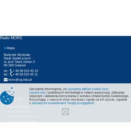
Radio MORS
Mapa
Budynek Wydziału
Nauk Społecznych
ul. prof. Marii Janion 3
80-309 Gdańsk
tel.:
+ 48 58 523 45 10
tel.:
+ 48 58 523 45 11
mors@ug.edu.pl
Uprzejmie informujemy, że
używamy plików cookie (tzw.
ciasteczek)
i podobnych technologii w celach autoryzacji, zbierania
statystyk i ułatwienia korzystania z serwisu Uniwersytetu Gdańskiego.
Wydziały UG
Korzystając z naszych stron wyrażasz zgodę na ich użycie, zgodnie
z
aktualnymi ustawieniami Twojej przeglądarki
.
Wydział Biologii
Wydział Chemii
Wydział Ekonomiczny
Wydział Filologiczny
Wydział Historyczny