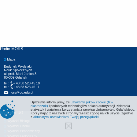
Radio MORS
Mapa
Budynek Wydziału
Nauk Społecznych
ul. prof. Marii Janion 3
80-309 Gdańsk
tel.:
+ 48 58 523 45 10
tel.:
+ 48 58 523 45 11
mors@ug.edu.pl
Uprzejmie informujemy, że
używamy plików cookie (tzw.
ciasteczek)
i podobnych technologii w celach autoryzacji, zbierania
statystyk i ułatwienia korzystania z serwisu Uniwersytetu Gdańskiego.
Wydziały UG
Korzystając z naszych stron wyrażasz zgodę na ich użycie, zgodnie
z
aktualnymi ustawieniami Twojej przeglądarki
.
Wydział Biologii
Wydział Chemii
Wydział Ekonomiczny
Wydział Filologiczny