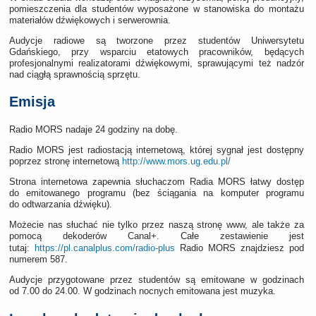
pomieszczenia dla studentów wyposażone w stanowiska do montażu
materiałów dźwiękowych i serwerownia.
Audycje radiowe są tworzone przez studentów Uniwersytetu
Gdańskiego, przy wsparciu etatowych pracowników, będących
profesjonalnymi realizatorami dźwiękowymi, sprawującymi też nadzór
nad ciągłą sprawnością sprzętu.
Emisja
Radio MORS nadaje 24 godziny na dobę.
Radio MORS jest radiostacją internetową, której sygnał jest dostępny
poprzez stronę internetową
http://www.mors.ug.edu.pl/
Strona internetowa zapewnia słuchaczom Radia MORS łatwy dostęp
do emitowanego programu (bez ściągania na komputer programu
do odtwarzania dźwięku).
Możecie nas słuchać nie tylko przez naszą stronę www, ale także za
pomocą dekoderów Canal+. Całe zestawienie jest
tutaj:
Radio MORS znajdziesz pod
https://pl.canalplus.com/radio-plus
numerem 587.
Audycje przygotowane przez studentów są emitowane w godzinach
od 7.00 do 24.00. W godzinach nocnych emitowana jest muzyka.