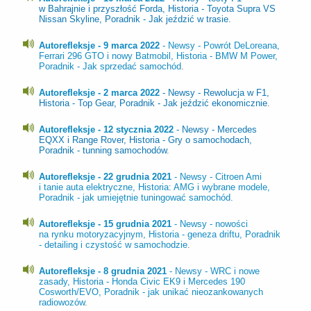
w Bahrajnie i przyszłość Forda, Historia - Toyota Supra VS
Nissan Skyline, Poradnik - Jak jeździć w trasie
.
Autorefleksje - 9 marca 2022
- Newsy - Powrót DeLoreana,
Ferrari 296 GTO i nowy Batmobil, Historia - BMW M Power,
Poradnik - Jak sprzedać samochód
.
Autorefleksje - 2 marca 2022
- Newsy - Rewolucja w F1,
Historia - Top Gear, Poradnik - Jak jeździć ekonomicznie
.
Autorefleksje - 12 stycznia 2022
- Newsy - Mercedes
EQXX i Range Rover, Historia - Gry o samochodach,
Poradnik - tunning samochodów
.
Autorefleksje - 22 grudnia 2021
- Newsy - Citroen Ami
i tanie auta elektryczne, Historia: AMG i wybrane modele,
Poradnik - jak umiejętnie tuningować samochód
.
Autorefleksje - 15 grudnia 2021
- Newsy - nowości
na rynku motoryzacyjnym, Historia - geneza driftu, Poradnik
- detailing i czystość w samochodzie
.
Autorefleksje - 8 grudnia 2021
- Newsy - WRC i nowe
zasady, Historia - Honda Civic EK9 i Mercedes 190
Cosworth/EVO, Poradnik - jak unikać nieozankowanych
radiowozów
.