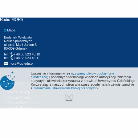
Radio MORS
Mapa
Budynek Wydziału
Nauk Społecznych
ul. prof. Marii Janion 3
80-309 Gdańsk
tel.:
+ 48 58 523 45 10
tel.:
+ 48 58 523 45 11
mors@ug.edu.pl
Uprzejmie informujemy, że
używamy plików cookie (tzw.
ciasteczek)
i podobnych technologii w celach autoryzacji, zbierania
statystyk i ułatwienia korzystania z serwisu Uniwersytetu Gdańskiego.
Wydziały UG
Korzystając z naszych stron wyrażasz zgodę na ich użycie, zgodnie
z
aktualnymi ustawieniami Twojej przeglądarki
.
Wydział Biologii
Wydział Chemii
Wydział Ekonomiczny
Wydział Filologiczny
Wydział Historyczny
Wydział Matematyki, Fizyki i Informatyki
Wydział Nauk Społecznych
Wydział Oceanografii i Geografii
Wydział Prawa i Administracji