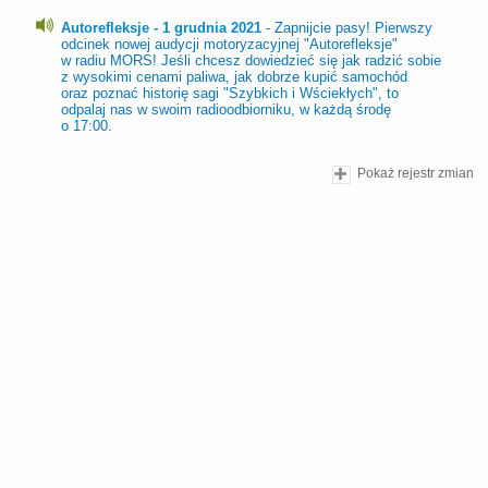
Autorefleksje - 1 grudnia 2021
- Zapnijcie pasy! Pierwszy
odcinek nowej audycji motoryzacyjnej "Autorefleksje"
w radiu MORS! Jeśli chcesz dowiedzieć się jak radzić sobie
z wysokimi cenami paliwa, jak dobrze kupić samochód
oraz poznać historię sagi "Szybkich i Wściekłych", to
odpalaj nas w swoim radioodbiorniku, w każdą środę
o 17:00.
Pokaż rejestr zmian