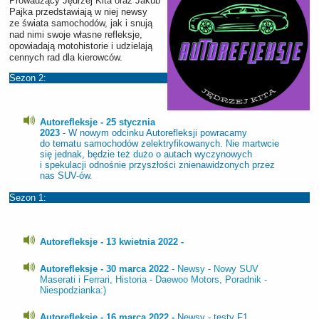
Prowadzący Jędrzej Kita oraz Jakub
Pajka przedstawiają w niej newsy
ze świata samochodów, jak i snują
nad nimi swoje własne refleksje,
opowiadają motohistorie i udzielają
cennych rad dla kierowców.
Sezon 2:
Autorefleksje - 25 stycznia
2023
- W nowym odcinku Autorefleksji powracamy
do tematu samochodów zelektryfikowanych. Nie martwcie
się jednak, będzie też dużo o autach wyczynowych
i spekulacji odnośnie przyszłości znienawidzonych przez
nas SUV-ów.
Sezon 1:
Autorefleksje - 13 kwietnia 2022 -
Autorefleksje - 30 marca 2022
- Newsy - Nowy SUV
Maserati i Ferrari, Historia - Daewoo Motors, Poradnik -
Niespodzianka:)
Autorefleksje - 16 marca 2022 -
Newsy - testy F1