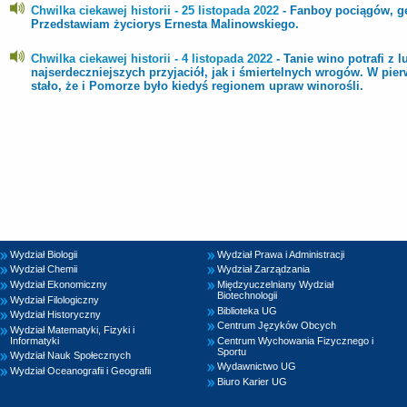
Chwilka ciekawej historii - 25 listopada 2022
- Fanboy pociągów, ge
Przedstawiam życiorys Ernesta Malinowskiego.
Chwilka ciekawej historii - 4 listopada 2022
- Tanie wino potrafi z 
najserdeczniejszych przyjaciół, jak i śmiertelnych wrogów. W pi
stało, że i Pomorze było kiedyś regionem upraw winorośli.
Wydział Biologii
Wydział Prawa i Administracji
Wydział Chemii
Wydział Zarządzania
Wydział Ekonomiczny
Międzyuczelniany Wydział
Biotechnologii
Wydział Filologiczny
Biblioteka UG
Wydział Historyczny
Centrum Języków Obcych
Wydział Matematyki, Fizyki i
Informatyki
Centrum Wychowania Fizycznego i
Sportu
Wydział Nauk Społecznych
Wydawnictwo UG
Wydział Oceanografii i Geografii
Biuro Karier UG