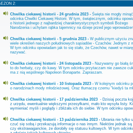
SEZON 2:
Chwilka ciekawej historii - 24 grudnia 2023 -
Święta nie mogły minąć
odcinka Chwilki Ciekawej Historii. W tym, świątecznym, odcinku opow
o historii jednego z najbardziej charakterystycznych symboli Bożego
Narodzenia i uchylam rąbka tajemnicy na dzieje przed jego wprowadze
Chwilka ciekawej historii - 5 grudnia 2023 -
W publicznym użyciu z
wiele określeń naszych południowych sąsiadów - Czachów. Jednym z m
W tym odcinku opowiadam jak to się stało, że Czechów, nawet w miarę 
nazywać.
Chwilka ciekawej historii - 24 listopada 2023 -
Nazywamy go białą śm
to do herbaty, czy do kawy. W tym odcinku przytaczam nie zawsze cuk
ma z nią wspólnego Napoleon Bonaparte. Zapraszam.
Chwilka ciekawej historii - 10 listopada 2023 -
W kolejnym odcinku p
o narodzinach mody młodzieżowej. Oraz tłumaczę czemu "kiedyś ta mło
Chwilka ciekawej historii - 17 października 2023
- Dzisiaj poczta ko
z urzędu, ewentualnie większymi przesyłkami, mało kto wysyła listy. 
wymieniać myśli i poglądy i zbliżała ich do siebie. W tym odcinku op
Chwilka ciekawej historii - 13 października 2023
-
Ubrania nie tylko
czuć się sobą i przekazują informacje o nas innym. Niektóre jednak są
czy ekstrawaganckie, że dorobiły się statusu kultowych. W tym odcink
z właśnie takich kultowych ubiorów.