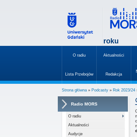
roku
O radiu
Aktualności
»
Lista Przebojów
Redakcja
»
Strona główna
»
Podcasty
»
Rok 2023/24
»
Radio MORS
C
O radiu
Aktualności
n
Audycje