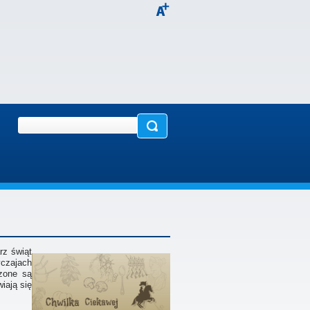
rz świąt
yczajach
zone są
iają się