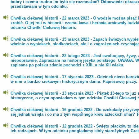
bobry i czemu trudno im było się rozmnażać? Odpowiedzi okras
przedstawiam w tym odcinku.
Chwilka ciekawej historii - 22 marca 2023 -
O wodzie można pisać i
zrobić. O jej roli w historii i czemu kawa i herbata uratowały lud
odcinku Chwilki Ciekawej Historii.
Chwilka ciekawej historii - 15 marca 2023 -
Zapach świeżych wypiek
właśnie o wypiekach, słodkościach, ale i o zagrożeniach czychaj
Chwilka ciekawej historii - 22 lutego 2023
- Jest ewoluujący, żywy
niepoprawnie. Zapraszam na historię języka polskiego. UWAGA. W t
zapisane po polsku zdanie pochodzi z XIII, a nie XII wieku.
Chwilka ciekawej historii - 17 stycznia 2023
- Odcinek nieco bardzi
w nim o bardzo ciekawym historycznym daniu. Papieżowej pizzy.
Chwilka ciekawej historii - 13 stycznia 2023
- Piątek 13-tego to ju
historyczne, o czym opowiadam w tym odcinku Chwilki Ciekawej Hi
Chwilka ciekawej historii - 16 grudnia 2022
- Do czekolady przyzwy
się jednak wzięła i co ma z tym wspólnego krew azteckich ofiar? T
Chwilka ciekawej historii - 12 grudnia 2022
- Święto placków to id
ich rodzajach. W tym odcinku podglądamy stoły starożytnych Gre