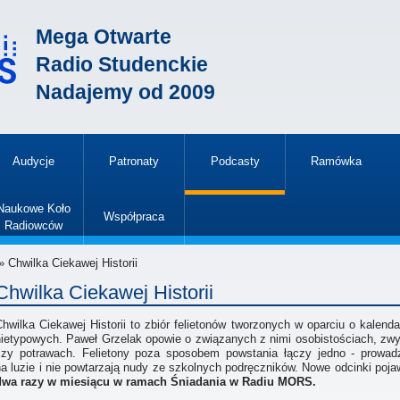
Mega Otwarte
Radio Studenckie
Nadajemy od 2009
Audycje
Patronaty
Podcasty
Ramówka
»
Naukowe Koło
Współpraca
Radiowców
»
 Chwilka Ciekawej Historii
Chwilka Ciekawej Historii
hwilka Ciekawej Historii to zbiór felietonów tworzonych w oparciu o kalenda
nietypowych. Paweł Grzelak opowie o związanych z nimi osobistościach, zw
czy potrawach. Felietony poza sposobem powstania łączy jedno - prowad
a luzie i nie powtarzają nudy ze szkolnych podręczników. Nowe odcinki pojaw
dwa razy w miesiącu w ramach Śniadania w Radiu MORS.