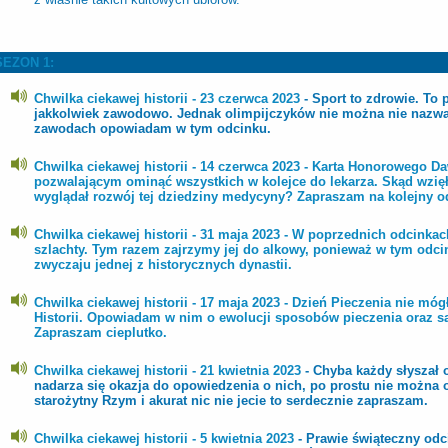
SEZON 1:
Chwilka ciekawej historii - 23 czerwca 2023
- Sport to zdrowie. To 
jakkolwiek zawodowo. Jednak olimpijczyków nie można nie nazwać 
zawodach opowiadam w tym odcinku.
Chwilka ciekawej historii - 14 czerwca 2023 -
Karta Honorowego Da
pozwalającym ominąć wszystkich w kolejce do lekarza. Skąd wzię
wyglądał rozwój tej dziedziny medycyny? Zapraszam na kolejny odc
Chwilka ciekawej historii - 31 maja 2023 -
W poprzednich odcinkach
szlachty. Tym razem zajrzymy jej do alkowy, ponieważ w tym od
zwyczaju jednej z historycznych dynastii.
Chwilka ciekawej historii - 17 maja 2023 -
Dzień Pieczenia nie móg
Historii. Opowiadam w nim o ewolucji sposobów pieczenia oraz s
Zapraszam cieplutko.
Chwilka ciekawej historii - 21 kwietnia 2023
- Chyba każdy słyszał 
nadarza się okazja do opowiedzenia o nich, po prostu nie można 
starożytny Rzym i akurat nic nie jecie to serdecznie zapraszam.
Chwilka ciekawej historii - 5 kwietnia 2023
- Prawie świąteczny odc