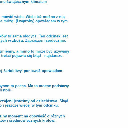
zone świątecznym klimatem
 mówić wiele. Wiele też można z nią
zkie mózgi (i wątroby) opowiadam w tym
ów to sama słodycz. Ten odcinek jest
ących w zbożu. Zapraszam serdecznie.
, zmienny, a mimo to może być używany
reści pojawia się błąd - najstarsze
ej żartobliwy, ponieważ opowiadam
ż synonim pecha. Ma to mocne podstawy
storii.
czajeni jesteśmy od dzieciństwa. Skąd
o i jeszcze więcej w tym odcinku.
ealny moment na opowieść o różnych
ków i średniowiecznych królów.