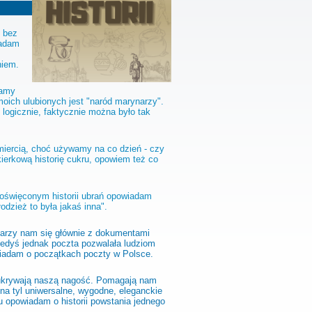
 bez
iadam
niem.
namy
oich ulubionych jest "naród marynarzy".
logicznie, faktycznie można było tak
iercią, choć używamy na co dzień - czy
ierkową historię cukru, opowiem też co
oświęconym historii ubrań opowiadam
dzież to była jakaś inna".
jarzy nam się głównie z dokumentami
Kiedyś jednak poczta pozwalała ludziom
owiadam o początkach poczty w Polsce.
 ukrywają naszą nagość. Pomagają nam
 na tyl uniwersalne, wygodne, eleganckie
u opowiadam o historii powstania jednego