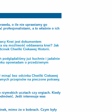
prawda, o ile nie uprawiamy go
profesjonalistami, a to właśnie o ich
wcy Krwi jest dokumentem
ła się możliwość oddawania krwi? Jak
inek Chwilki Ciekawej Historii.
 podglądaliśmy już kuchnie i jadalnie
cinku opowiadam o przedziwnym
ł minąć bez odcinka Chwilki Ciekawej
amych przepisów na pieczone potrawy.
o rzymskich ucztach czy orgiach. Kiedy
odmówić. Jeśli interesuje was
inek, mimo że o bobrach. Czym były