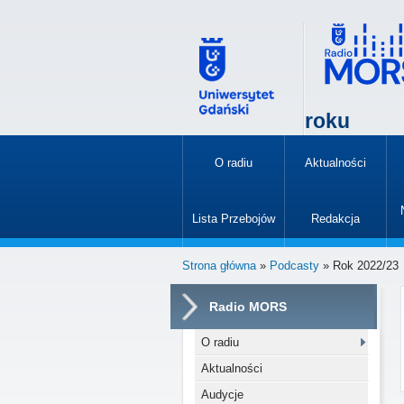
roku
O radiu
Aktualności
»
Lista Przebojów
Redakcja
»
Strona główna
»
Podcasty
» Rok 2022/23
Radio MORS
O radiu
Aktualności
Audycje