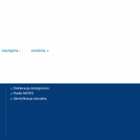
następna ›
ostatnia »
Deklaracja dostępności
Radio MORS
Identyfikacja wizualna