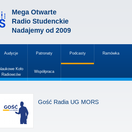
Mega Otwarte
Radio Studenckie
Nadajemy od 2009
Audycje
Patronaty
Podcasty
Ramówka
»
Naukowe Koło
Współpraca
Radiowców
»
Gość Radia UG MORS