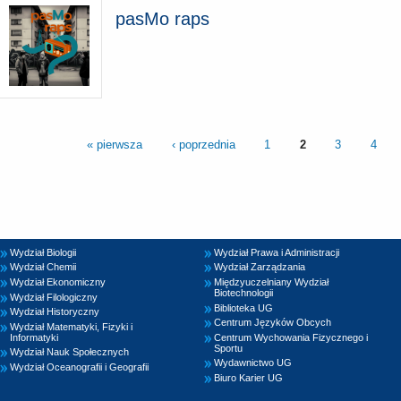
pasMo raps
« pierwsza
‹ poprzednia
1
2
3
4
Wydział Biologii
Wydział Prawa i Administracji
Wydział Chemii
Wydział Zarządzania
Wydział Ekonomiczny
Międzyuczelniany Wydział
Biotechnologii
Wydział Filologiczny
Biblioteka UG
Wydział Historyczny
Centrum Języków Obcych
Wydział Matematyki, Fizyki i
Informatyki
Centrum Wychowania Fizycznego i
Sportu
Wydział Nauk Społecznych
Wydawnictwo UG
Wydział Oceanografii i Geografii
Biuro Karier UG