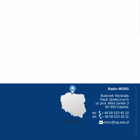
Radio MORS
Budynek Wydziału
Nauk Społecznych
ul. prof. Marii Janion 3
80-309 Gdańsk
tel.:
+ 48 58 523 45 10
tel.:
+ 48 58 523 45 11
mors@ug.edu.pl