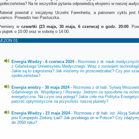
społeczeństwa? Na te wszystkie pytania odpowiedzą eksperci w naszej audycj
Materiał powstał z inicjatywy Uczelni Farenheita, a patronem cyklu jest 
Aramco. Prowadzi Iwo Pastuszka.
Premiery w
czwartki (23 maja, 30 maja, 6 czerwca) o godz. 20:00
. Pow
 piątek o 10:00 oraz w sobotę o 14:00.
SEZON 01:
Energia Wiedzy - 6 czerwca 2024 -
Rozmowa z dr. nauk medycznych
z Gdańskiego Uniwersytetu Medycznego. Wraz z rozwojem technologii,
Jakie są to zagrożenia? Jak możemy im przeciwdziałać? Czy jest sza
społeczeństwa?
Energia wiedzy - 30 maja 2024 -
Rozmowa z dr hab. Sylwią Mrozowsk
Gdańskiego ds. Współpracy i Rozwoju. Jednym ze sposobów na ochron
energetyczna. Na czym ona polega? Jakie cele ma Polityka Energet
patrzeć optymistyczne na przyszłość naszej planety?
Energia Wiedzy - 23 maja 2024
- Rozmowa z dr hab. inż. Alicją Sekuł
jest Europejski Zielony Ład? Jak przebiega on w Polsce? Czy zdążym
do 2050 roku?