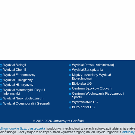
Wydział Biologii
Wydział Prawa i Administracji
Wydział Chemii
Wydział Zarządzania
Wydział Ekonomiczny
Międzyuczelniany Wydział
Biotechnologii
Wydział Filologiczny
Biblioteka UG
Wydział Historyczny
Centrum Języków Obcych
Wydział Matematyki, Fizyki i
Informatyki
Centrum Wychowania Fizycznego i
Sportu
Wydział Nauk Społecznych
Wydawnictwo UG
Wydział Oceanografii i Geografii
Biuro Karier UG
© 2013-2026 Uniwersytet Gdański
ików cookie (tzw. ciasteczek)
i podobnych technologii w celach autoryzacji, zbierania statys
Gdańskiego. Korzystając z naszych stron wyrażasz zgodę na ich użycie, zgodnie z
aktualny