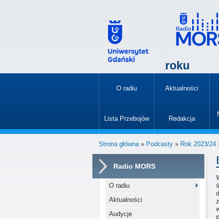
roku
O radiu
Aktualności
»
Lista Przebojów
Redakcja
»
Strona główna
»
Podcasty
»
Rok 2023/24
Radio MORS
W
O radiu
Aktualności
Audycje