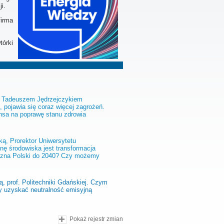
i.
firma
tórki
 Tadeuszem Jędrzejczykiem
 pojawia się coraz więcej zagrożeń.
nsa na poprawę stanu zdrowia
ą, Prorektor Uniwersytetu
ę środowiska jest transformacja
yczna Polski do 2040? Czy możemy
ą, prof. Politechniki Gdańskiej. Czym
y uzyskać neutralność emisyjną
Pokaż rejestr zmian