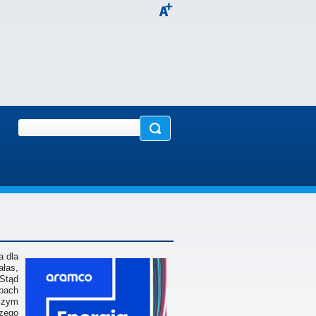
a dla
łas,
Stąd
obach
czym
zego