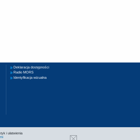
Deklaracja dostępności
Radio MORS
Identyfikacja wizualna
tyk i ułatwienia
mi