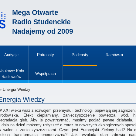
Mega Otwarte
Radio Studenckie
Nadajemy od 2009
Audycje
Patronaty
Podcasty
Ramówka
»
Naukowe Koło
Współpraca
Radiowców
»
» Energia Wiedzy
Energia Wiedzy
 XXI wieku wraz z rozwojem przemysłu i technologii pojawiają się zagrożeni
środowiska. Efekt cieplarniany, zanieczyszczenie powietrza, wód, ha
degradacja gleb. Aby je powstrzymać, musimy podjąć pewne działania. 
z dnia na dzień możemy usłyszeć o coraz to nowszych ekologicznych spos
w walce z zanieczyszczeniami. Czym jest Europejski Zielony Ład? Na 
polega transformacja energetyczna? Jak wygląda stan zdrowia nas