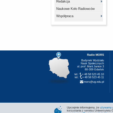
Redakcja
Naukowe Koło Radiowców
Współpraca
Radio MORS
Budynek Wydziału
Nauk Społecznych
ul. prof. Marii Janion 3
80-309 Gdańsk
tel.:
+ 48 58 523 45 10
tel.:
+ 48 58 523 45 11
mors@ug.edu.pl
Uprzejmie informujemy, że
używamy pl
korzystania z serwisu Uniwersytetu 