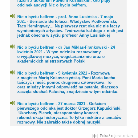
razem z doktorem Pawłem Kozielskim. Oto piąty
odcinek audycji Nic o byciu belfrem.
Nic o byciu belfrem - prof. Anna Lusińska - 7 maja
2021
- Bernardo Bertolacci, Władysław Podkowiński,
Taco Hemingway… Na pierwszy rzut oka nic nie łączy
wymienionych artystów. Twórczość każdego z nich jest
jednak obecna w życiu profesor Anny Lusińskiej
Nic o byciu belfrem - dr Jan Miklas-Frankowski - 24
kwietnia 2021
- W tym odcinku rozmawiamy
o wyjątkowej muzyce, wegetarianizmie oraz o
akademickich mistrzostwach Polski
Nic o byciu belfrem - 9 kwietnia 2021
- Rozmowa
z magister Martą Kokoszczyńską. Pani Marta kocha
tańczyć i nieść pomoc drugiemu człowiekowi. To
oraz między innymi odpowiedź na pytanie, dlaczego
zaczęła słuchać Palucha, znajdziecie w tym odcinku.
Nic o byciu belfrem - 27 marca 2021
- Gościem
pierwszego odcinka jest doktor Grzegorz Kapuściński.
Ukochany Piesek, niezapomniany koncert,
rekonstrukcja historyczna. To tylko niektóre z tematów
rozmowy. Nie zabrakło także dobrej muzyki.
Pokaż rejestr zmian