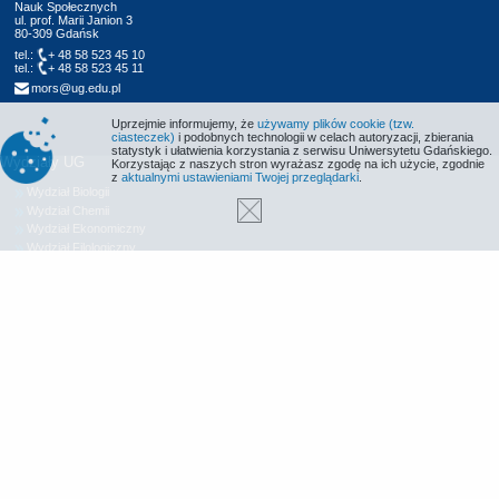
Nauk Społecznych
ul. prof. Marii Janion 3
80-309 Gdańsk
tel.:
+ 48 58 523 45 10
tel.:
+ 48 58 523 45 11
mors@ug.edu.pl
Uprzejmie informujemy, że
używamy plików cookie (tzw.
ciasteczek)
i podobnych technologii w celach autoryzacji, zbierania
statystyk i ułatwienia korzystania z serwisu Uniwersytetu Gdańskiego.
Wydziały UG
Korzystając z naszych stron wyrażasz zgodę na ich użycie, zgodnie
z
aktualnymi ustawieniami Twojej przeglądarki
.
Wydział Biologii
Wydział Chemii
Wydział Ekonomiczny
Wydział Filologiczny
Wydział Historyczny
Wydział Matematyki, Fizyki i Informatyki
Wydział Nauk Społecznych
Wydział Oceanografii i Geografii
Wydział Prawa i Administracji
Wydział Zarządzania
Międzyuczelniany Wydział Biotechnologii
Biblioteka UG
Centrum Języków Obcych
Centrum Wychowania Fizycznego i Sportu
Wydawnictwo UG
Biuro Karier UG
Deklaracja dostępności