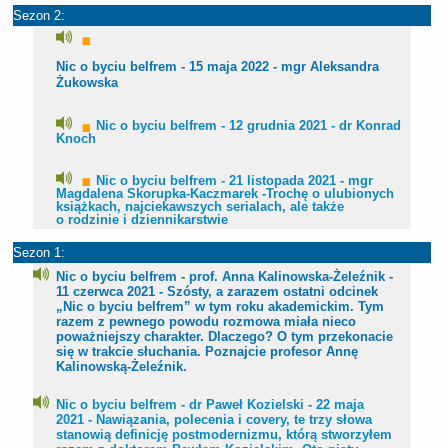
Sezon 2:
Nic o byciu belfrem - 15 maja 2022 - mgr Aleksandra
Żukowska
Nic o byciu belfrem - 12 grudnia 2021 - dr Konrad
Knoch
Nic o byciu belfrem - 21 listopada 2021 - mgr
Magdalena Skorupka-Kaczmarek -Trochę o ulubionych
książkach, najciekawszych serialach, ale także
o rodzinie i dziennikarstwie
Sezon 1:
Nic o byciu belfrem - prof. Anna Kalinowska-Żeleźnik -
11 czerwca 2021 - Szósty, a zarazem ostatni odcinek
„Nic o byciu belfrem” w tym roku akademickim. Tym
razem z pewnego powodu rozmowa miała nieco
poważniejszy charakter. Dlaczego? O tym przekonacie
się w trakcie słuchania. Poznajcie profesor Annę
Kalinowską-Żeleźnik.
Nic o byciu belfrem - dr Paweł Kozielski - 22 maja
2021 - Nawiązania, polecenia i covery, te trzy słowa
stanowią definicję postmodernizmu, którą stworzyłem