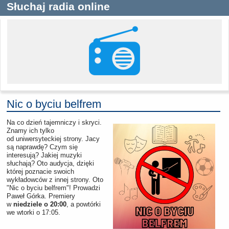
Słuchaj radia online
Nic o byciu belfrem
Na co dzień tajemniczy i skryci.
Znamy ich tylko
od uniwersyteckiej strony. Jacy
są naprawdę? Czym się
interesują? Jakiej muzyki
słuchają?
Oto audycja, dzięki
której poznacie swoich
wykładowców z innej strony. Oto
"Nic o byciu belfrem"! Prowadzi
Paweł Górka. Premiery
w
niedziele o 20:00
, a powtórki
we wtorki o 17:05.