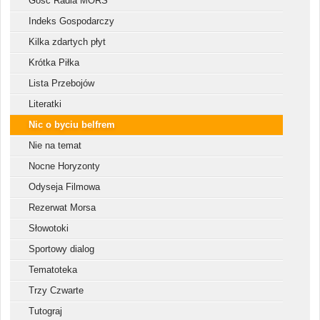
Gość Radia MORS
Indeks Gospodarczy
Kilka zdartych płyt
Krótka Piłka
Lista Przebojów
Literatki
Nic o byciu belfrem
Nie na temat
Nocne Horyzonty
Odyseja Filmowa
Rezerwat Morsa
Słowotoki
Sportowy dialog
Tematoteka
Trzy Czwarte
Tutograj