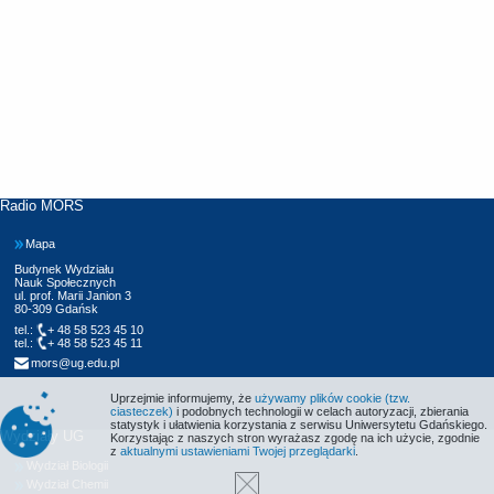
Radio MORS
Mapa
Budynek Wydziału
Nauk Społecznych
ul. prof. Marii Janion 3
80-309 Gdańsk
tel.:
+ 48 58 523 45 10
tel.:
+ 48 58 523 45 11
mors@ug.edu.pl
Uprzejmie informujemy, że
używamy plików cookie (tzw.
ciasteczek)
i podobnych technologii w celach autoryzacji, zbierania
statystyk i ułatwienia korzystania z serwisu Uniwersytetu Gdańskiego.
Wydziały UG
Korzystając z naszych stron wyrażasz zgodę na ich użycie, zgodnie
z
aktualnymi ustawieniami Twojej przeglądarki
.
Wydział Biologii
Wydział Chemii