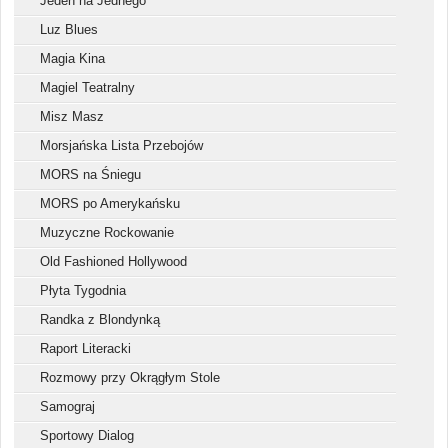
Jeden na Jednego
Luz Blues
Magia Kina
Magiel Teatralny
Misz Masz
Morsjańska Lista Przebojów
MORS na Śniegu
MORS po Amerykańsku
Muzyczne Rockowanie
Old Fashioned Hollywood
Płyta Tygodnia
Randka z Blondynką
Raport Literacki
Rozmowy przy Okrągłym Stole
Samograj
Sportowy Dialog