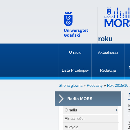
roku
O radiu
Aktualności
»
Lista Przebojów
Redakcja
»
Strona główna
»
Podcasty
»
Rok 2015/16
Radio MORS
O radiu
-
Aktualności
Audycje