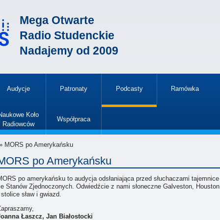
Mega Otwarte
Radio Studenckie
Nadajemy od 2009
Audycje
Patronaty
Podcasty
Ramówka
»
Naukowe Koło
Współpraca
Radiowców
»
» MORS po Amerykańsku
MORS po Amerykańsku
MORS po amerykańsku to audycja odsłaniająca przed słuchaczami tajemnice T
ze Stanów Zjednoczonych. Odwiedźcie z nami słoneczne Galveston, Houston, o
 stolice sław i gwiazd.
Zapraszamy,
Joanna Łaszcz, Jan Białostocki