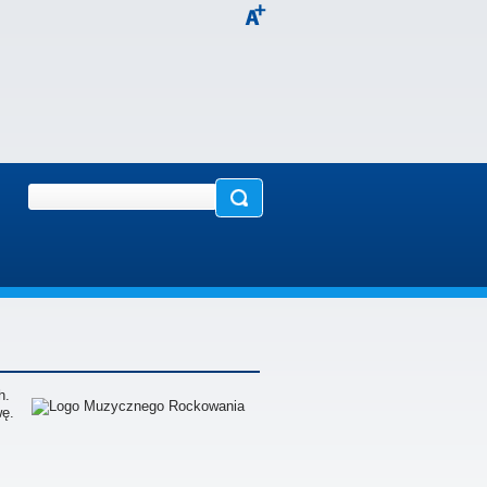
h.
wę.