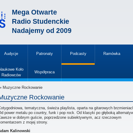
Mega Otwarte
Radio Studenckie
Nadajemy od 2009
Audycje
Patronaty
Podcasty
Ramówka
»
Naukowe Koło
Współpraca
Radiowców
»
» Muzyczne Rockowanie
Muzyczne Rockowanie
Cotygodniowa, tematyczna, świeża playlista, oparta na gitarowych brzmieniac
d power metalu po country, funk i pop rock. Od klasyki po głęboką alternaty
Zawsze w dobrym guście, poprzedzone subiektywnym, acz rzeczowym
komentarzem z mojej strony.
Adam Kalinowski