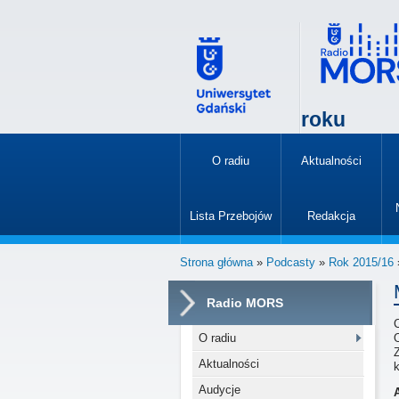
roku
O radiu
Aktualności
»
Lista Przebojów
Redakcja
»
Strona główna
»
Podcasty
»
Rok 2015/16
Radio MORS
O radiu
O
Aktualności
Audycje