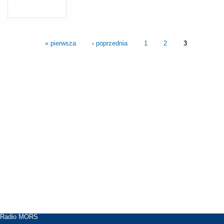
« pierwsza
‹ poprzednia
1
2
3
Radio MORS