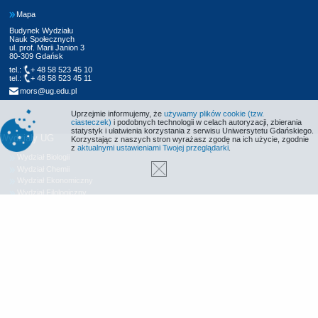
Mapa
Budynek Wydziału
Nauk Społecznych
ul. prof. Marii Janion 3
80-309 Gdańsk
tel.:
+ 48 58 523 45 10
tel.:
+ 48 58 523 45 11
mors@ug.edu.pl
Uprzejmie informujemy, że
używamy plików cookie (tzw.
ciasteczek)
i podobnych technologii w celach autoryzacji, zbierania
statystyk i ułatwienia korzystania z serwisu Uniwersytetu Gdańskiego.
Wydziały UG
Korzystając z naszych stron wyrażasz zgodę na ich użycie, zgodnie
z
aktualnymi ustawieniami Twojej przeglądarki
.
Wydział Biologii
Wydział Chemii
Wydział Ekonomiczny
Wydział Filologiczny
Wydział Historyczny
Wydział Matematyki, Fizyki i Informatyki
Wydział Nauk Społecznych
Wydział Oceanografii i Geografii
Wydział Prawa i Administracji
Wydział Zarządzania
Międzyuczelniany Wydział Biotechnologii
Biblioteka UG
Centrum Języków Obcych
Centrum Wychowania Fizycznego i Sportu