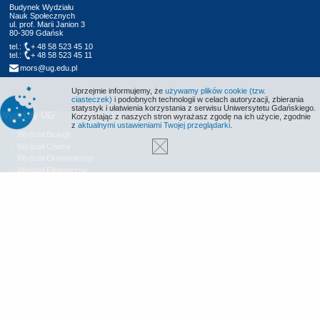
Budynek Wydziału
Nauk Społecznych
ul. prof. Marii Janion 3
80-309 Gdańsk
tel.:
+ 48 58 523 45 10
tel.:
+ 48 58 523 45 11
mors@ug.edu.pl
Uprzejmie informujemy, że
używamy plików cookie (tzw.
ciasteczek)
i podobnych technologii w celach autoryzacji, zbierania
statystyk i ułatwienia korzystania z serwisu Uniwersytetu Gdańskiego.
Wydziały UG
Korzystając z naszych stron wyrażasz zgodę na ich użycie, zgodnie
z
aktualnymi ustawieniami Twojej przeglądarki
.
Wydział Biologii
Wydział Chemii
Wydział Ekonomiczny
Wydział Filologiczny
Wydział Historyczny
Wydział Matematyki, Fizyki i Informatyki
Wydział Nauk Społecznych
Wydział Oceanografii i Geografii
Wydział Prawa i Administracji
Wydział Zarządzania
Międzyuczelniany Wydział Biotechnologii
Biblioteka UG
Centrum Języków Obcych
Centrum Wychowania Fizycznego i Sportu
Wydawnictwo UG
Biuro Karier UG