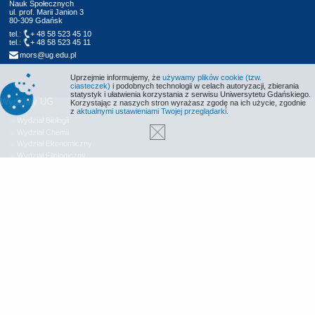
Nauk Społecznych
ul. prof. Marii Janion 3
80-309 Gdańsk
tel.:
+ 48 58 523 45 10
tel.:
+ 48 58 523 45 11
mors@ug.edu.pl
Uprzejmie informujemy, że
używamy plików cookie (tzw.
ciasteczek)
i podobnych technologii w celach autoryzacji, zbierania
statystyk i ułatwienia korzystania z serwisu Uniwersytetu Gdańskiego.
Wydziały UG
Korzystając z naszych stron wyrażasz zgodę na ich użycie, zgodnie
z
aktualnymi ustawieniami Twojej przeglądarki
.
Wydział Biologii
Wydział Chemii
Wydział Ekonomiczny
Wydział Filologiczny
Wydział Historyczny
Wydział Matematyki, Fizyki i Informatyki
Wydział Nauk Społecznych
Wydział Oceanografii i Geografii
Wydział Prawa i Administracji
Wydział Zarządzania
Międzyuczelniany Wydział Biotechnologii
Biblioteka UG
Centrum Języków Obcych
Centrum Wychowania Fizycznego i Sportu
Wydawnictwo UG
Biuro Karier UG
Deklaracja dostępności