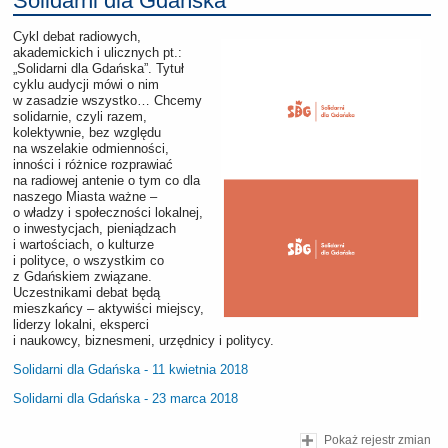
Solidarni dla Gdańska
Cykl debat radiowych,
akademickich i ulicznych pt.:
„Solidarni dla Gdańska”. Tytuł
cyklu audycji mówi o nim
w zasadzie wszystko… Chcemy
solidarnie, czyli razem,
kolektywnie, bez względu
na wszelakie odmienności,
inności i różnice rozprawiać
na radiowej antenie o tym co dla
naszego Miasta ważne –
o władzy i społeczności lokalnej,
o inwestycjach, pieniądzach
i wartościach, o kulturze
i polityce, o wszystkim co
z Gdańskiem związane.
Uczestnikami debat będą
mieszkańcy – aktywiści miejscy,
liderzy lokalni, eksperci
i naukowcy, biznesmeni, urzędnicy i politycy.
Solidarni dla Gdańska - 11 kwietnia 2018
Solidarni dla Gdańska - 23 marca 2018
Pokaż rejestr zmian