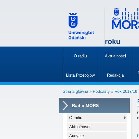
roku
O radiu
Aktualności
»
Lista Przebojów
Redakcja
»
Strona główna
»
Podcasty
»
Rok 2017/18
»
Radio MORS
O radiu
Aktualności
Audycje
R