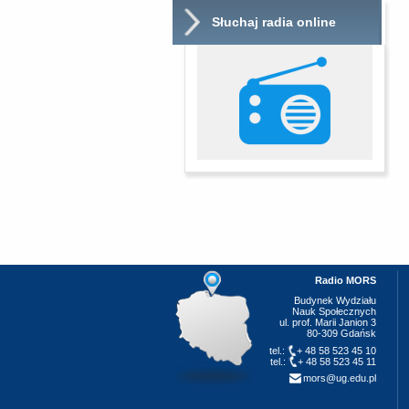
Słuchaj radia online
Radio MORS
Budynek Wydziału
Nauk Społecznych
ul. prof. Marii Janion 3
80-309 Gdańsk
tel.:
+ 48 58 523 45 10
tel.:
+ 48 58 523 45 11
mors@ug.edu.pl