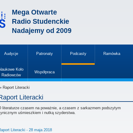
Mega Otwarte
Radio Studenckie
Nadajemy od 2009
Audycje
Patronaty
Podcasty
Ramówka
»
Naukowe Koło
Współpraca
Radiowców
»
 Raport Literacki
Raport Literacki
O literaturze czasem na poważnie, a czasem z sarkazmem podszytym
cynicznym uśmieszkiem i nutką szyderstwa.
aport Literacki - 28 maja 2018