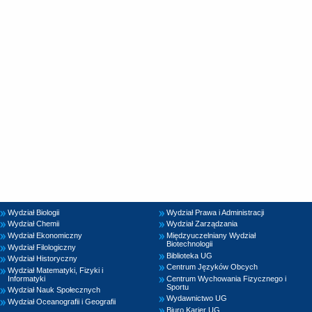
Wydział Biologii
Wydział Prawa i Administracji
Wydział Chemii
Wydział Zarządzania
Wydział Ekonomiczny
Międzyuczelniany Wydział
Biotechnologii
Wydział Filologiczny
Biblioteka UG
Wydział Historyczny
Centrum Języków Obcych
Wydział Matematyki, Fizyki i
Informatyki
Centrum Wychowania Fizycznego i
Sportu
Wydział Nauk Społecznych
Wydawnictwo UG
Wydział Oceanografii i Geografii
Biuro Karier UG