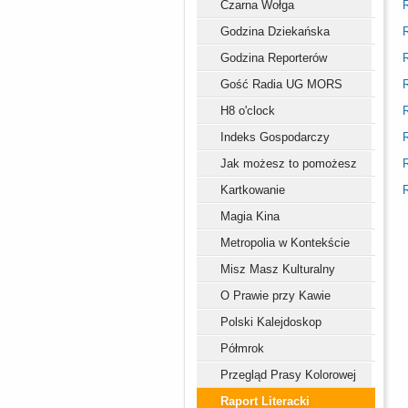
Czarna Wołga
R
Godzina Dziekańska
R
Godzina Reporterów
R
Gość Radia UG MORS
R
H8 o'clock
R
Indeks Gospodarczy
R
Jak możesz to pomożesz
R
Kartkowanie
R
Magia Kina
Metropolia w Kontekście
Misz Masz Kulturalny
O Prawie przy Kawie
Polski Kalejdoskop
Półmrok
Przegląd Prasy Kolorowej
Raport Literacki