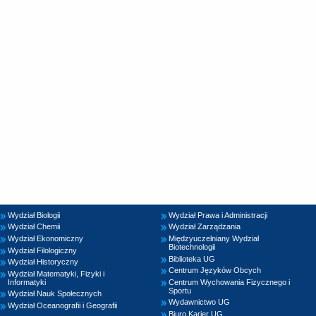
Wydział Biologii
Wydział Prawa i Administracji
Wydział Chemii
Wydział Zarządzania
Wydział Ekonomiczny
Międzyuczelniany Wydział
Biotechnologii
Wydział Filologiczny
Biblioteka UG
Wydział Historyczny
Centrum Języków Obcych
Wydział Matematyki, Fizyki i
Informatyki
Centrum Wychowania Fizycznego i
Sportu
Wydział Nauk Społecznych
Wydawnictwo UG
Wydział Oceanografii i Geografii
Biuro Karier UG