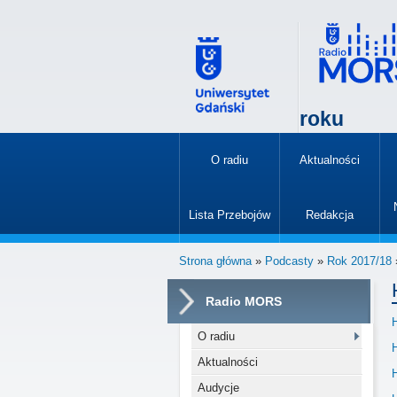
roku
O radiu
Aktualności
»
Lista Przebojów
Redakcja
»
Strona główna
»
Podcasty
»
Rok 2017/18
Radio MORS
H
O radiu
H
Aktualności
H
Audycje