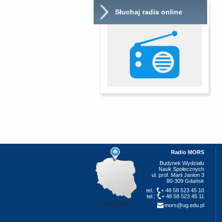
Słuchaj radia online
Radio MORS
Budynek Wydziału
Nauk Społecznych
ul. prof. Marii Janion 3
80-309 Gdańsk
tel.:
+ 48 58 523 45 10
tel.:
+ 48 58 523 45 11
mors@ug.edu.pl