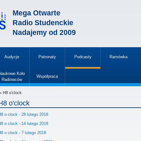
Mega Otwarte
Radio Studenckie
Nadajemy od 2009
Audycje
Patronaty
Podcasty
Ramówka
»
Naukowe Koło
Współpraca
Radiowców
»
» H8 o'clock
H8 o'clock
8 o clock - 28 lutego 2018
8 o clock - 14 lutego 2018
8 o clock - 7 lutego 2018