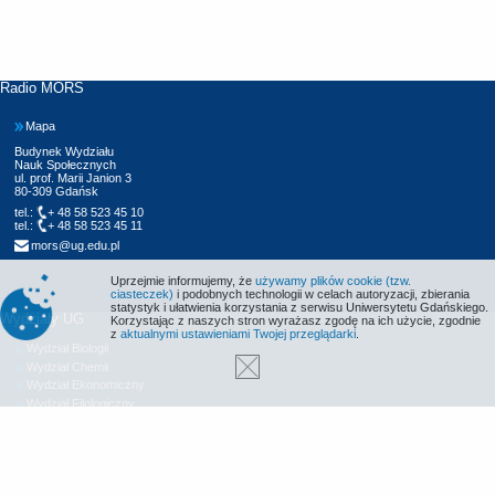
Radio MORS
Mapa
Budynek Wydziału
Nauk Społecznych
ul. prof. Marii Janion 3
80-309 Gdańsk
tel.:
+ 48 58 523 45 10
tel.:
+ 48 58 523 45 11
mors@ug.edu.pl
Uprzejmie informujemy, że
używamy plików cookie (tzw.
ciasteczek)
i podobnych technologii w celach autoryzacji, zbierania
statystyk i ułatwienia korzystania z serwisu Uniwersytetu Gdańskiego.
Wydziały UG
Korzystając z naszych stron wyrażasz zgodę na ich użycie, zgodnie
z
aktualnymi ustawieniami Twojej przeglądarki
.
Wydział Biologii
Wydział Chemii
Wydział Ekonomiczny
Wydział Filologiczny
Wydział Historyczny
Wydział Matematyki, Fizyki i Informatyki
Wydział Nauk Społecznych
Wydział Oceanografii i Geografii