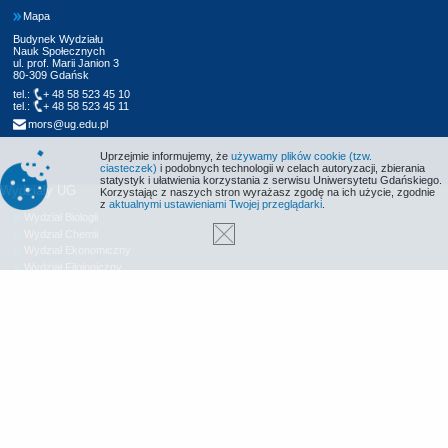
Mapa
Budynek Wydziału
Nauk Społecznych
ul. prof. Marii Janion 3
80-309 Gdańsk
tel.:
+ 48 58 523 45 10
tel.:
+ 48 58 523 45 11
mors@ug.edu.pl
Uprzejmie informujemy, że
używamy plików cookie (tzw.
ciasteczek)
i podobnych technologii w celach autoryzacji, zbierania
statystyk i ułatwienia korzystania z serwisu Uniwersytetu Gdańskiego.
Wydziały UG
Korzystając z naszych stron wyrażasz zgodę na ich użycie, zgodnie
z
aktualnymi ustawieniami Twojej przeglądarki
.
Wydział Biologii
Wydział Chemii
Wydział Ekonomiczny
Wydział Filologiczny
Wydział Historyczny
Wydział Matematyki, Fizyki i Informatyki
Wydział Nauk Społecznych
Wydział Oceanografii i Geografii
Wydział Prawa i Administracji
Wydział Zarządzania
Międzyuczelniany Wydział Biotechnologii
Biblioteka UG
Centrum Języków Obcych
Centrum Wychowania Fizycznego i Sportu