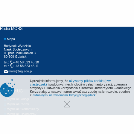
Radio MORS
Mapa
Budynek Wydziału
Nauk Społecznych
ul. prof. Marii Janion 3
80-309 Gdańsk
tel.:
+ 48 58 523 45 10
tel.:
+ 48 58 523 45 11
mors@ug.edu.pl
Uprzejmie informujemy, że
używamy plików cookie (tzw.
ciasteczek)
i podobnych technologii w celach autoryzacji, zbierania
statystyk i ułatwienia korzystania z serwisu Uniwersytetu Gdańskiego.
Wydziały UG
Korzystając z naszych stron wyrażasz zgodę na ich użycie, zgodnie
z
aktualnymi ustawieniami Twojej przeglądarki
.
Wydział Biologii
Wydział Chemii
Wydział Ekonomiczny
Wydział Filologiczny
Wydział Historyczny
Wydział Matematyki, Fizyki i Informatyki
Wydział Nauk Społecznych
Wydział Oceanografii i Geografii