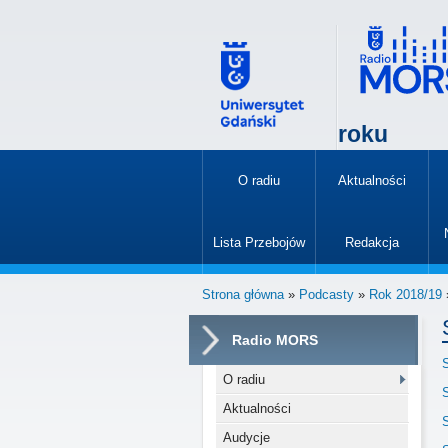
roku
O radiu
Aktualności
»
Lista Przebojów
Redakcja
»
Strona główna
»
Podcasty
»
Rok 2018/19
Radio MORS
O radiu
Aktualności
Audycje