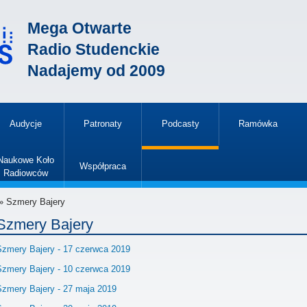
Mega Otwarte
Radio Studenckie
Nadajemy od 2009
Audycje
Patronaty
Podcasty
Ramówka
»
Naukowe Koło
Współpraca
Radiowców
»
» Szmery Bajery
Szmery Bajery
Szmery Bajery - 17 czerwca 2019
Szmery Bajery - 10 czerwca 2019
Szmery Bajery - 27 maja 2019