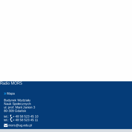
Radio MORS
Mapa
Budynek Wydziału
Nauk Społecznych
ul. prof. Marii Janion 3
80-309 Gdańsk
tel.:
+ 48 58 523 45 10
tel.:
+ 48 58 523 45 11
mors@ug.edu.pl