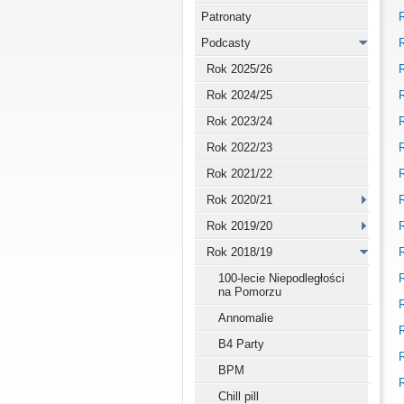
Patronaty
R
Podcasty
R
Rok 2025/26
R
Rok 2024/25
R
Rok 2023/24
R
Rok 2022/23
R
Rok 2021/22
R
Rok 2020/21
R
Rok 2019/20
R
Rok 2018/19
R
100-lecie Niepodległości
R
na Pomorzu
R
Annomalie
R
B4 Party
R
BPM
R
Chill pill