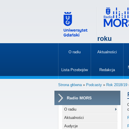
roku
O radiu
Aktualności
»
Lista Przebojów
Redakcja
»
Strona główna
»
Podcasty
»
Rok 2018/19
»
Radio MORS
O radiu
Aktualności
R
Audycje
R