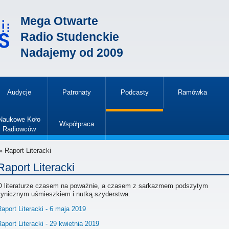
Mega Otwarte
Radio Studenckie
Nadajemy od 2009
Audycje
Patronaty
Podcasty
Ramówka
»
Naukowe Koło
Współpraca
Radiowców
»
 Raport Literacki
Raport Literacki
O literaturze czasem na poważnie, a czasem z sarkazmem podszytym
cynicznym uśmieszkiem i nutką szyderstwa.
aport Literacki - 6 maja 2019
aport Literacki - 29 kwietnia 2019