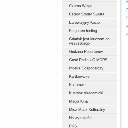
R
Czarna Wołga
R
Cztery Strony Świata
R
Eurowizyjny Kocioł
R
Forgotten feeling
R
Gdańsk jest kluczem do
wszystkiego
Godzina Reporterów
Gość Radia UG MORS
Indeks Gospodarczy
Kartkowanie
Kulturowo
Kustosz Akademicki
Magia Kina
Misz Masz Kulturalny
Na wysokości
PKS