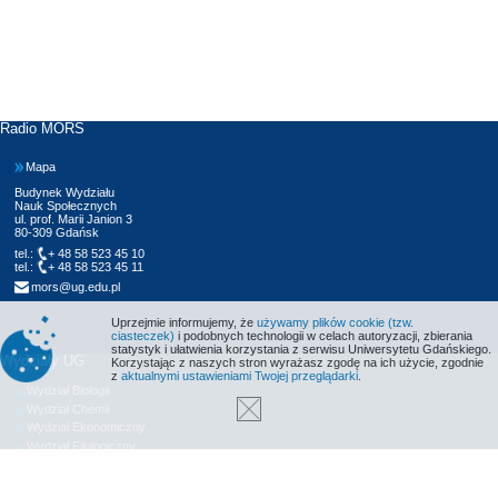
Radio MORS
Mapa
Budynek Wydziału
Nauk Społecznych
ul. prof. Marii Janion 3
80-309 Gdańsk
tel.:
+ 48 58 523 45 10
tel.:
+ 48 58 523 45 11
mors@ug.edu.pl
Uprzejmie informujemy, że
używamy plików cookie (tzw.
ciasteczek)
i podobnych technologii w celach autoryzacji, zbierania
statystyk i ułatwienia korzystania z serwisu Uniwersytetu Gdańskiego.
Wydziały UG
Korzystając z naszych stron wyrażasz zgodę na ich użycie, zgodnie
z
aktualnymi ustawieniami Twojej przeglądarki
.
Wydział Biologii
Wydział Chemii
Wydział Ekonomiczny
Wydział Filologiczny
Wydział Historyczny
Wydział Matematyki, Fizyki i Informatyki