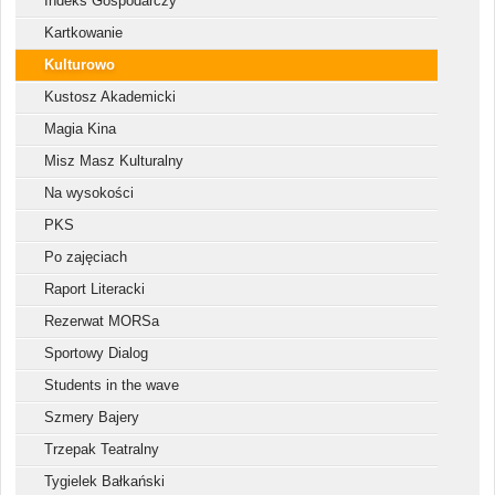
Indeks Gospodarczy
Kartkowanie
Kulturowo
Kustosz Akademicki
Magia Kina
Misz Masz Kulturalny
Na wysokości
PKS
Po zajęciach
Raport Literacki
Rezerwat MORSa
Sportowy Dialog
Students in the wave
Szmery Bajery
Trzepak Teatralny
Tygielek Bałkański