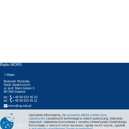
Radio MORS
Mapa
Budynek Wydziału
Nauk Społecznych
ul. prof. Marii Janion 3
80-309 Gdańsk
tel.:
+ 48 58 523 45 10
tel.:
+ 48 58 523 45 11
mors@ug.edu.pl
Uprzejmie informujemy, że
używamy plików cookie (tzw.
ciasteczek)
i podobnych technologii w celach autoryzacji, zbierania
statystyk i ułatwienia korzystania z serwisu Uniwersytetu Gdańskiego.
Wydziały UG
Korzystając z naszych stron wyrażasz zgodę na ich użycie, zgodnie
z
aktualnymi ustawieniami Twojej przeglądarki
.