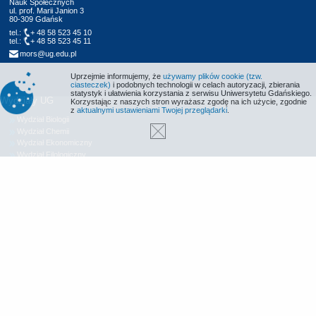
Nauk Społecznych
ul. prof. Marii Janion 3
80-309 Gdańsk
tel.:
+ 48 58 523 45 10
tel.:
+ 48 58 523 45 11
mors@ug.edu.pl
Uprzejmie informujemy, że
używamy plików cookie (tzw.
ciasteczek)
i podobnych technologii w celach autoryzacji, zbierania
statystyk i ułatwienia korzystania z serwisu Uniwersytetu Gdańskiego.
Wydziały UG
Korzystając z naszych stron wyrażasz zgodę na ich użycie, zgodnie
z
aktualnymi ustawieniami Twojej przeglądarki
.
Wydział Biologii
Wydział Chemii
Wydział Ekonomiczny
Wydział Filologiczny
Wydział Historyczny
Wydział Matematyki, Fizyki i Informatyki
Wydział Nauk Społecznych
Wydział Oceanografii i Geografii
Wydział Prawa i Administracji
Wydział Zarządzania
Międzyuczelniany Wydział Biotechnologii
Biblioteka UG
Centrum Języków Obcych
Centrum Wychowania Fizycznego i Sportu
Wydawnictwo UG
Biuro Karier UG
Deklaracja dostępności