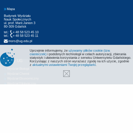
Mapa
Budynek Wydziału
Nauk Społecznych
ul. prof. Marii Janion 3
80-309 Gdańsk
tel.:
+ 48 58 523 45 10
tel.:
+ 48 58 523 45 11
mors@ug.edu.pl
Uprzejmie informujemy, że
używamy plików cookie (tzw.
ciasteczek)
i podobnych technologii w celach autoryzacji, zbierania
statystyk i ułatwienia korzystania z serwisu Uniwersytetu Gdańskiego.
Wydziały UG
Korzystając z naszych stron wyrażasz zgodę na ich użycie, zgodnie
z
aktualnymi ustawieniami Twojej przeglądarki
.
Wydział Biologii
Wydział Chemii
Wydział Ekonomiczny
Wydział Filologiczny
Wydział Historyczny
Wydział Matematyki, Fizyki i Informatyki
Wydział Nauk Społecznych
Wydział Oceanografii i Geografii
Wydział Prawa i Administracji
Wydział Zarządzania
Międzyuczelniany Wydział Biotechnologii
Biblioteka UG
Centrum Języków Obcych
Centrum Wychowania Fizycznego i Sportu