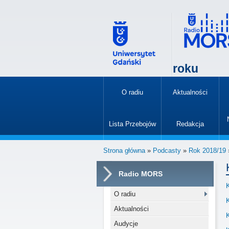
roku
O radiu
Aktualności
»
Lista Przebojów
Redakcja
»
Strona główna
»
Podcasty
»
Rok 2018/19
Radio MORS
O radiu
Aktualności
Audycje