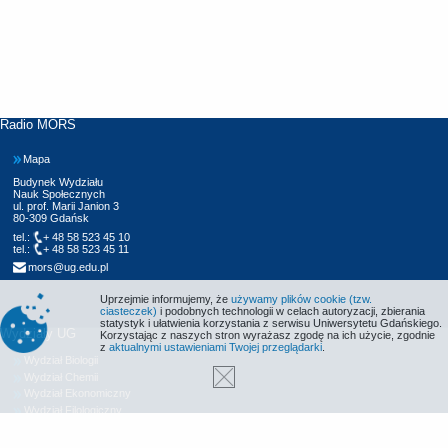
Radio MORS
Mapa
Budynek Wydziału
Nauk Społecznych
ul. prof. Marii Janion 3
80-309 Gdańsk
tel.:
+ 48 58 523 45 10
tel.:
+ 48 58 523 45 11
mors@ug.edu.pl
Uprzejmie informujemy, że
używamy plików cookie (tzw.
ciasteczek)
i podobnych technologii w celach autoryzacji, zbierania
statystyk i ułatwienia korzystania z serwisu Uniwersytetu Gdańskiego.
Wydziały UG
Korzystając z naszych stron wyrażasz zgodę na ich użycie, zgodnie
z
aktualnymi ustawieniami Twojej przeglądarki
.
Wydział Biologii
Wydział Chemii
Wydział Ekonomiczny
Wydział Filologiczny
Wydział Historyczny
Wydział Matematyki, Fizyki i Informatyki