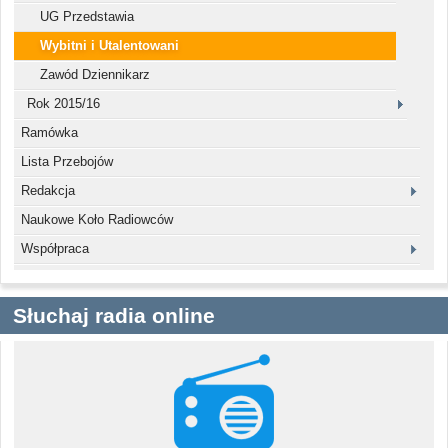
UG Przedstawia
Wybitni i Utalentowani
Zawód Dziennikarz
Rok 2015/16
Ramówka
Lista Przebojów
Redakcja
Naukowe Koło Radiowców
Współpraca
Słuchaj radia online