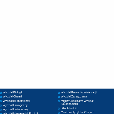
Wydział Biologii
Wydział Prawa i Administracji
Wydział Chemii
Wydział Zarządzania
Wydział Ekonomiczny
Międzyuczelniany Wydział
Biotechnologii
Wydział Filologiczny
Biblioteka UG
Wydział Historyczny
Centrum Języków Obcych
Wydział Matematyki, Fizyki i