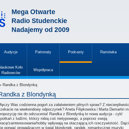
Mega Otwarte
Radio Studenckie
Nadajemy od 2009
Audycje
Patronaty
Podcasty
Ramówka
»
Naukowe Koło
Współpraca
Radiowców
»
» Randka z Blondynką
Randka z Blondynką
Męczy Was codzienna pogoń za załatwieniem pilnych spraw? Z niecierpliwośc
czekacie na weekendowy odpoczynek? Aneta Filipkowska i Marta Demartin m
propozycję nie do odrzucenia! Randka z Blondynką to nowa audycja - cykl
potkań z ludźmi, którzy robią coś nietypowego, a poprzez swoją
pracę/zainteresowania/hobby wpływają na otaczającą ich rzeczywistość. Dajc
się porwać prowadzącym w świat blondynek, randek, romantycznej muzyki