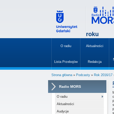
roku
O radiu
Aktualności
»
Lista Przebojów
Redakcja
»
Strona główna
»
Podcasty
»
Rok 2016/17
Radio MORS
O radiu
Aktualności
s
Audycje