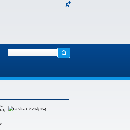
ią
ają
ie