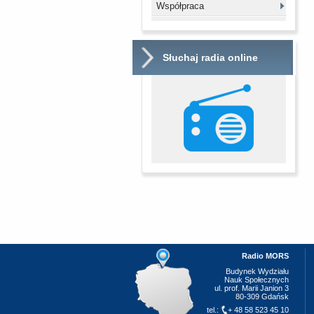
Współpraca
Słuchaj radia online
Radio MORS
Budynek Wydziału
Nauk Społecznych
ul. prof. Marii Janion 3
80-309 Gdańsk
tel.:
+ 48 58 523 45 10