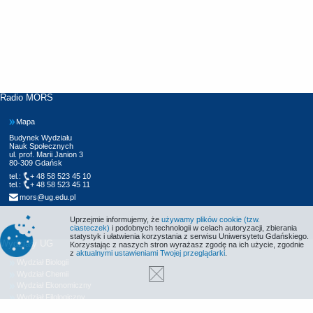
Radio MORS
Mapa
Budynek Wydziału
Nauk Społecznych
ul. prof. Marii Janion 3
80-309 Gdańsk
tel.:
+ 48 58 523 45 10
tel.:
+ 48 58 523 45 11
mors@ug.edu.pl
Uprzejmie informujemy, że
używamy plików cookie (tzw.
ciasteczek)
i podobnych technologii w celach autoryzacji, zbierania
statystyk i ułatwienia korzystania z serwisu Uniwersytetu Gdańskiego.
Wydziały UG
Korzystając z naszych stron wyrażasz zgodę na ich użycie, zgodnie
z
aktualnymi ustawieniami Twojej przeglądarki
.
Wydział Biologii
Wydział Chemii
Wydział Ekonomiczny
Wydział Filologiczny
Wydział Historyczny