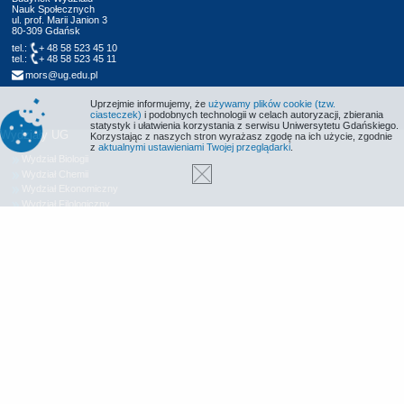
Nauk Społecznych
ul. prof. Marii Janion 3
80-309 Gdańsk
tel.:
+ 48 58 523 45 10
tel.:
+ 48 58 523 45 11
mors@ug.edu.pl
Uprzejmie informujemy, że
używamy plików cookie (tzw.
ciasteczek)
i podobnych technologii w celach autoryzacji, zbierania
statystyk i ułatwienia korzystania z serwisu Uniwersytetu Gdańskiego.
Wydziały UG
Korzystając z naszych stron wyrażasz zgodę na ich użycie, zgodnie
z
aktualnymi ustawieniami Twojej przeglądarki
.
Wydział Biologii
Wydział Chemii
Wydział Ekonomiczny
Wydział Filologiczny
Wydział Historyczny
Wydział Matematyki, Fizyki i Informatyki
Wydział Nauk Społecznych
Wydział Oceanografii i Geografii
Wydział Prawa i Administracji
Wydział Zarządzania
Międzyuczelniany Wydział Biotechnologii
Biblioteka UG
Centrum Języków Obcych
Centrum Wychowania Fizycznego i Sportu
Wydawnictwo UG
Biuro Karier UG